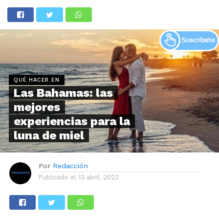
QUÉ HACER EN
Las Bahamas: las
mejores
experiencias para la
luna de miel
Por
Redacción
Publicado el
13 abril, 2022