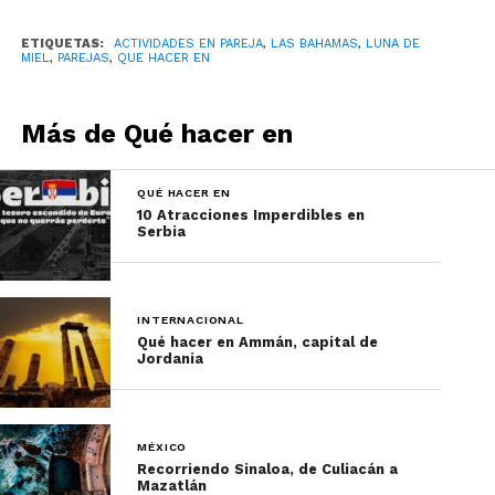
ETIQUETAS:
ACTIVIDADES EN PAREJA
,
LAS BAHAMAS
,
LUNA DE
MIEL
,
PAREJAS
,
QUE HACER EN
Más de Qué hacer en
QUÉ HACER EN
10 Atracciones Imperdibles en
Serbia
El archipiélago de Las Bahamas cuenta con 32
parques nacionales, específicamente se
encuentran ubicados en las islas de Abaco, Andros
INTERNACIONAL
Conception Island, Crookes Islad, Eleuthera,
Qué hacer en Ammán, capital de
Exuma, Grand Bahamas, Inagua, New Providence y
Jordania
San Salvador.
En ellos, los más aventureros podrán descubrir la
MÉXICO
flora y fauna local, incluso, podrán tener
Recorriendo Sinaloa, de Culiacán a
encuentros con iguanas y tortugas marinas. Y sí,
Mazatlán