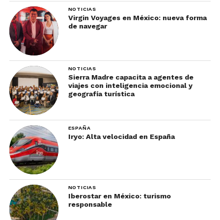
NOTICIAS
Virgin Voyages en México: nueva forma
de navegar
NOTICIAS
Sierra Madre capacita a agentes de
viajes con inteligencia emocional y
geografía turística
Si tus clientes no tienen mucho tiempo,
recomiéndales el Resort Course, que brinda una
ESPAÑA
sesión de capacitación de un día y donde tus
Iryo: Alta velocidad en España
clientes podrán bucear con la seguridad de que un
instructor profesional los acompaña. Para quienes
deseen una capacitación integral, el Curso de
Certificación en Aguas Abiertas es su mejor
NOTICIAS
Iberostar en México: turismo
opción.
responsable