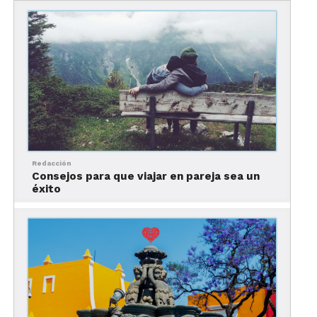
Bahamas es la mejor forma de comenzar una
nueva vida en pareja.
Redacción
Consejos para que viajar en pareja sea un
éxito
Algunas de las delicias locales que te
recomendamos son
Arawak Cay
, conocido
también como Frish Fry. En Las Out Islands
también se ofrecen algunos de los pescados y
mariscos más frescos que tus clientes probarán en
la vida.