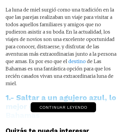
La luna de miel surgió como una tradición en la
que las parejas realizaban un viaje para visitar a
todos aquellos familiares y amigos que no
pudieron asistir a su boda. En la actualidad, los
viajes de novios son una excelente oportunidad
para conocer, distraerse, y disfrutar de las
aventuras más extraordinarias junto a la persona
que amas. Es por eso que el
destino
de Las
Bahamas es una fantástica opción para que los
recién casados vivan una extraordinaria luna de
miel.
1.- Saltar a un agujero azul, lo
mejor que hacer en Las
CONTINUAR LEYENDO
Bahamas
Las Bahamas es el hogar de miles de agujeros
Quizás te pueda interesar...