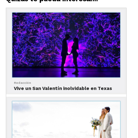
azules, también conocidos como sumideros o
cuevas submarinas. Y, aunque es imposible
conocerlos todos en un viaje, sumergirse en un
agujero azul es una de las experiencias que todas
las parejas que visitan Las Bahamas para su luna
de miel tienen que vivir.
Redacción
Vive un San Valentín inolvidable en Texas
¿Dónde? Varias de las Out Islands de Las Bahamas
albergan algunas de las cuevas submarinas más