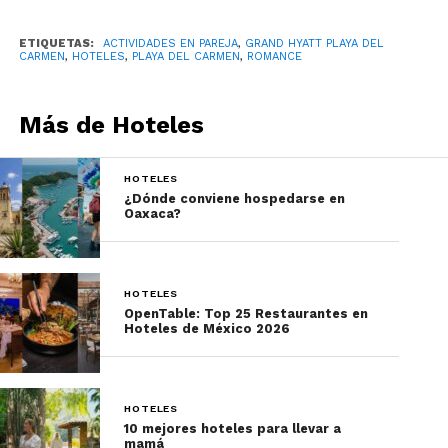
romántica
ETIQUETAS:
ACTIVIDADES EN PAREJA
,
GRAND HYATT PLAYA DEL
Para cerrar el día con broche de oro, existen varias
CARMEN
,
HOTELES
,
PLAYA DEL CARMEN
,
ROMANCE
opciones de cenas románticas. Under the Start es
la cena dentro de Sushi N Raw, sus comensales
Más de Hoteles
tendrán la oportunidad de probar el mejor sushi
de Playa del Carmen. Además, la cena está
acompañada de un increíble espectáculo de fuego,
HOTELES
¿Dónde conviene hospedarse en
al ritmo de la música del DJ Santiago Barros.
Oaxaca?
HOTELES
OpenTable: Top 25 Restaurantes en
Hoteles de México 2026
HOTELES
10 mejores hoteles para llevar a
mamá