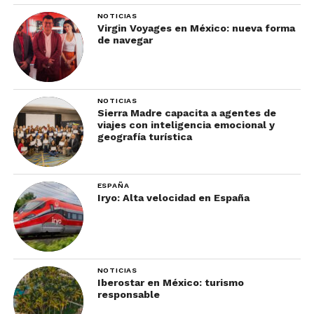
y preparación del icónico tequila y de tradicional
NOTICIAS
Virgin Voyages en México: nueva forma
mezcal.
de navegar
Por último, sabemos que una escapada romántica
tan perfecta como la que tus clientes pueden vivir
en el Grand Hyatt Playa del Carmen merece ser
NOTICIAS
Sierra Madre capacita a agentes de
conservada. Para esto, el resort ofrece una Sesión
viajes con inteligencia emocional y
Fotográfica en Pareja, una celebración al amor que
geografía turística
culmina con un álbum que los ayudará a recordar
sus mejores momentos en pareja.
ESPAÑA
Iryo: Alta velocidad en España
NOTICIAS
Iberostar en México: turismo
responsable