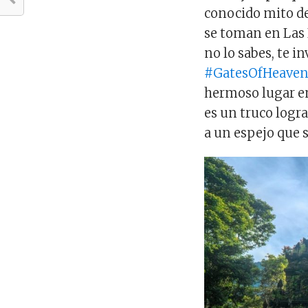
conocido mito de 
se toman en Las 
no lo sabes, te i
#GatesOfHeaven
hermoso lugar en
es un truco logra
a un espejo que 