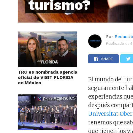
turismo?
Por
Redacci
Publicado el
4
SHARE
TRG es nombrada agencia
oficial de VISIT FLORIDA
El mundo del turi
en México
seguramente hab
experiencias que
después compart
Universitat Ober
tenemos que sabe
que tienen los v