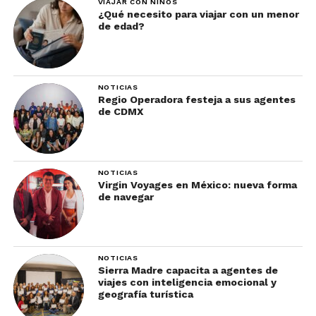
nuestro newsletter
para descubrir destinos,
VIAJAR CON NIÑOS
¿Qué necesito para viajar con un menor
atracciones, recomendaciones de hoteles, spas,
de edad?
restaurantes, productos turísticos; así como las
noticias más importantes que todo agente de
viajes debe de conocer.
NOTICIAS
Regio Operadora festeja a sus agentes
de CDMX
NOTICIAS
Virgin Voyages en México: nueva forma
de navegar
NOTICIAS
Sierra Madre capacita a agentes de
viajes con inteligencia emocional y
geografía turística