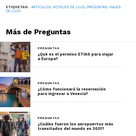
San Petersburgo, Rusia: $3,232.76 MXN
ETIQUETAS:
ARTÍCULOS
,
HOTELES DE LUJO
,
PREGUNTAS
,
VIAJES
DE LUJO
Praga, República Checa: $3,260,63 MXN
Estambul, Turquía: $3,288.50 MXN
Más de Preguntas
Kraków, Polonia: $3,316.37 MXN
Thessaloniki, Grecia: $3,455.71 MXN
PREGUNTAS
¿Qué es el permiso ETIAS para viajar
Tallinn, Estonia: $3,678.66 MXN
a Europa?
Rodas, Grecia: $3,790.13 MXN
Kyiv, Ucrania: $3,957.34 MXN
PREGUNTAS
Acerca de la investigación
¿Cómo funcionará la reservación
para ingresar a Venecia?
La metodología utilizada por Luxury Hotel utilizó
la lista de Euromonitor acerca de las
Tops City
PREGUNTAS
Destinations
; omitiendo siete ciudades donde los
¿Cuáles fueron los aeropuertos más
datos eran insuficientes.
transitados del mundo en 2021?