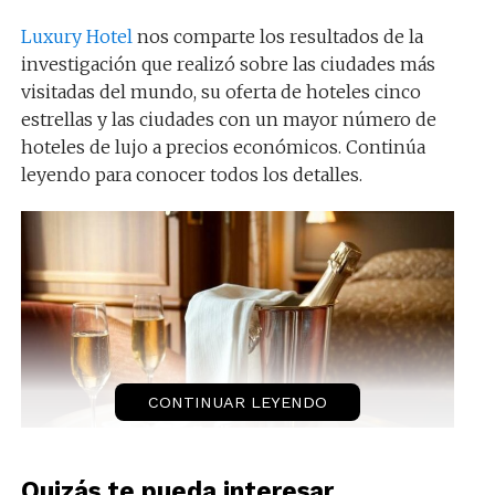
Luxury Hotel
nos comparte los resultados de la
investigación que realizó sobre las ciudades más
visitadas del mundo, su oferta de hoteles cinco
estrellas y las ciudades con un mayor número de
hoteles de lujo a precios económicos. Continúa
leyendo para conocer todos los detalles.
CONTINUAR LEYENDO
¿Cuál es la ciudad con más
hoteles cinco estrellas en el
Quizás te pueda interesar...