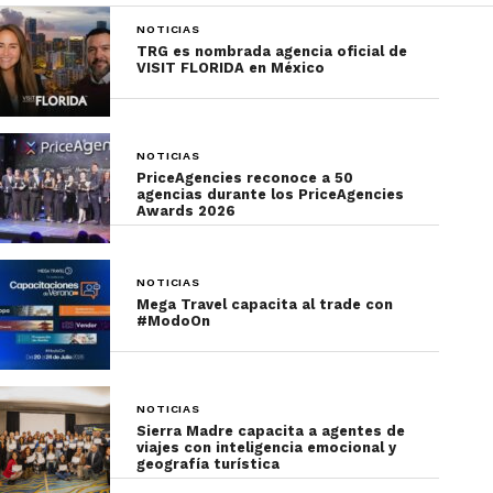
NOTICIAS
TRG es nombrada agencia oficial de
VISIT FLORIDA en México
NOTICIAS
PriceAgencies reconoce a 50
agencias durante los PriceAgencies
Para conocer más sobre las actividades que se
Awards 2026
pueden realizar, los lugares para conocer y las
experiencias que vivir con el pase de abordar de
NOTICIAS
Emirates este verano, visita
este enlace
.
Mega Travel capacita al trade con
#ModoOn
Suscríbete en
nuestro newsletter
para conocer las
noticias más importantes del turismo.
NOTICIAS
Sierra Madre capacita a agentes de
viajes con inteligencia emocional y
geografía turística