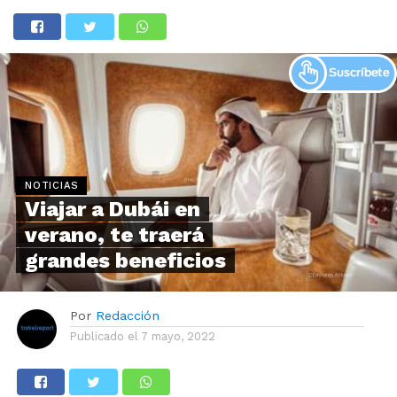
NOTICIAS
Viajar a Dubái en
verano, te traerá
grandes beneficios
Por
Redacción
Publicado el
7 mayo, 2022