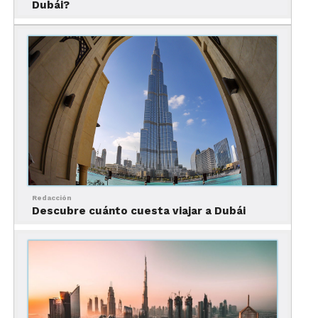
Dubái?
mejores marcas de diseño les ofrecen, incluyendo
Calvin Klein, Tommy Hilfiger; si lo prefieren, Bath
& Body Works también participará en estas
promociones.
Redacción
Descubre cuánto cuesta viajar a Dubái
Por otra parte, para tus clientes que viajen en
familia, podrán ahorrar y refrescarse del calor del
verano de Dubái en Atlantis Aquaventure, o sacar
el estrés y la adrenalina en las emocionantes