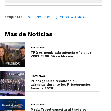
AstraZeneca.
Declaración de salud, uno de
ETIQUETAS:
BRASIL
,
NOTICIAS
,
REQUISITOS PARA VIAJAR
los requisitos para mexicanos
Más de Noticias
Además, de la prueba, los turistas deberán firmar
la
“Declaración de Salud del Viajero”
(DVS), en la
que manifiesta estar de acuerdo con las medidas
NOTICIAS
TRG es nombrada agencia oficial de
sanitarias que deberán cumplir durante el periodo
VISIT FLORIDA en México
en el que se encuentren en territorio brasileño.
NOTICIAS
PriceAgencies reconoce a 50
agencias durante los PriceAgencies
Awards 2026
NOTICIAS
Mega Travel capacita al trade con