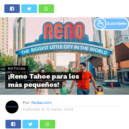
NOTICIAS
¡Reno Tahoe para los
más pequeños!
Por
Redacción
Publicado el
12 marzo, 2024