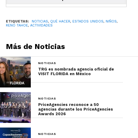
En este lugar los niños pueden pasar tiempo en
los juegos mecánicos y de destreza, además de
disfrutar de cualquiera de sus increíbles shows de
ETIQUETAS:
NOTICIAS
,
QUÉ HACER
,
ESTADOS UNIDOS
,
NIÑOS
,
RENO TAHOE
,
ACTIVIDADES
circo.
Más de Noticias
NOTICIAS
TRG es nombrada agencia oficial de
VISIT FLORIDA en México
NOTICIAS
PriceAgencies reconoce a 50
agencias durante los PriceAgencies
Hospedaje para soñar en grande
Awards 2026
Otro aspecto importante a la hora de viajar con
niños es el hospedaje. En Reno Tahoe hay una
NOTICIAS