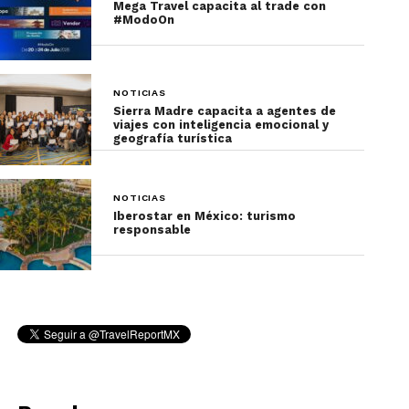
amplia gama de hoteles planeados para ellos,
Mega Travel capacita al trade con
#ModoOn
como Grand Sierra Resort, que cuenta con una sala
de cine, una sala de videojuegos gigante, un
estadio de realidad virtual y un laser tag.
NOTICIAS
Sierra Madre capacita a agentes de
También tiene una pista de Go-Kart, un minigolf y
viajes con inteligencia emocional y
Ultimate Rush, un columpio gigante que lanzará a
geografía turística
los más valientes a más de 50 metros de altura,
atracciones perfectas para crear recuerdos llenos
NOTICIAS
de adrenalina.
Iberostar en México: turismo
responsable