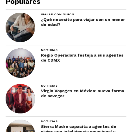
Populares
Para más información, haz clic
aquí
.
VIAJAR CON NIÑOS
¿Qué necesito para viajar con un menor
de edad?
NOTICIAS
Regio Operadora festeja a sus agentes
de CDMX
NOTICIAS
Virgin Voyages en México: nueva forma
de navegar
NOTICIAS
Sierra Madre capacita a agentes de
viajes con inteligencia emocional y