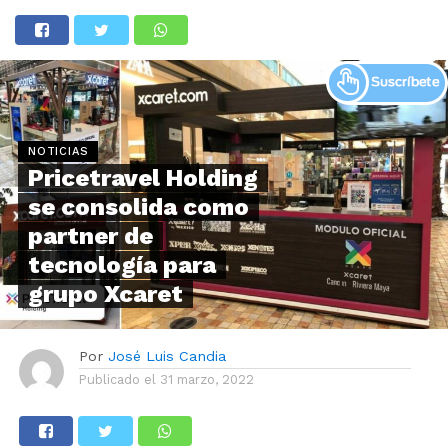
NOTICIAS
Pricetravel Holding
se consolida como
partner de
tecnología para
grupo Xcaret
Por
José Luis Candia
Publicado el
31 marzo, 2022