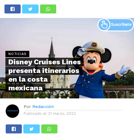
NOTICIAS
Disney Cruises Lines
presenta itinerarios
en la costa
mexicana
Por
Redacción
Publicado el
31 marzo, 2022