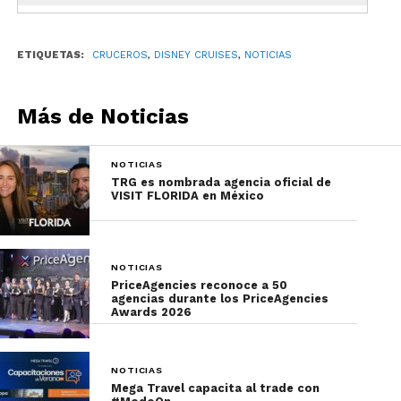
ETIQUETAS:
CRUCEROS
,
DISNEY CRUISES
,
NOTICIAS
Más de Noticias
NOTICIAS
TRG es nombrada agencia oficial de
VISIT FLORIDA en México
Para más información sobre los itinerarios de los
cruceros de Disney para el 2023, visita su
sitio
oficial
.
NOTICIAS
PriceAgencies reconoce a 50
En lo que nos preparamos para embarcarnos en
agencias durante los PriceAgencies
Awards 2026
estos cruceros de Disney, suscríbete a
nuestro
newsletter
para recibir las noticias más
importantes que todo agente de viajes debe de
NOTICIAS
conocer.
Mega Travel capacita al trade con