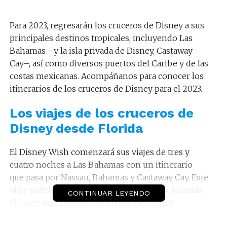
Para 2023, regresarán los cruceros de Disney a sus
principales destinos tropicales, incluyendo Las
Bahamas –y la isla privada de Disney, Castaway
Cay–, así como diversos puertos del Caribe y de las
costas mexicanas. Acompáñanos para conocer los
itinerarios de los cruceros de Disney para el 2023.
Los viajes de los cruceros de
Disney desde Florida
El Disney Wish comenzará sus viajes de tres y
cuatro noches a Las Bahamas con un itinerario
que pasa por Nassau, Bahamas y Castaway Cay. Este
viaje partirá de Puerto Cañaveral, Florida. Además,
CONTINUAR LEYENDO
el barco más reciente de la flota de Disney
combina el encanto, la magia y un inolvidable