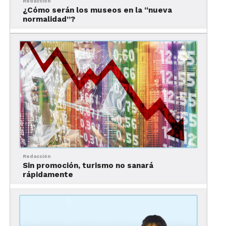
Redacción
¿Cómo serán los museos en la “nueva
normalidad”?
Redacción
Sin promoción, turismo no sanará
rápidamente