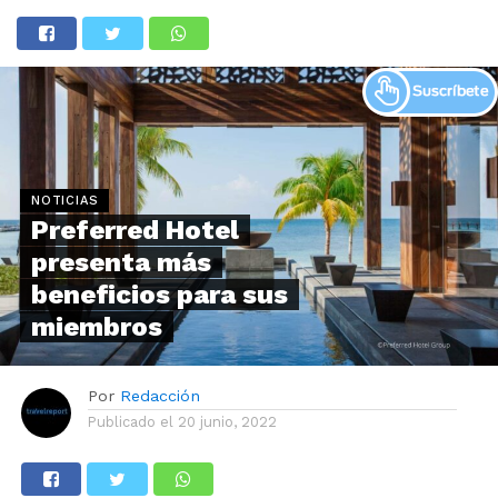
NOTICIAS
Preferred Hotel
presenta más
beneficios para sus
miembros
Por
Redacción
Publicado el
20 junio, 2022