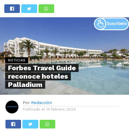
NOTICIAS
Forbes Travel Guide
reconoce hoteles
Palladium
Por
Redacción
Publicado el
14 febrero, 2024