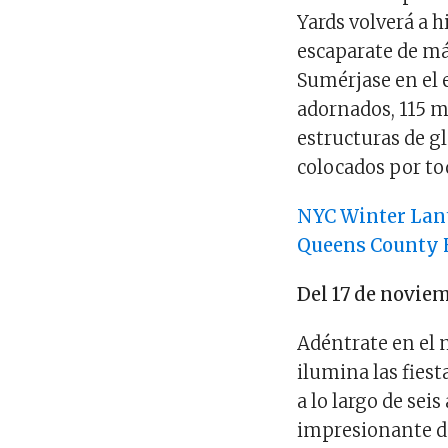
Yards volverá a 
escaparate de má
Sumérjase en el 
adornados, 115 m
estructuras de g
colocados por tod
NYC Winter Lant
Queens County
Del 17 de noviem
Adéntrate en el 
ilumina las fies
a lo largo de seis
impresionante de