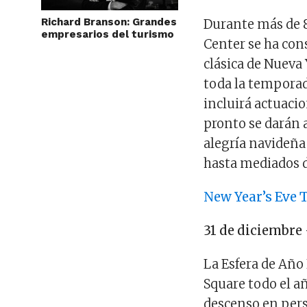
Richard Branson: Grandes
Durante más de 8
empresarios del turismo
Center se ha con
clásica de Nueva
toda la temporad
incluirá actuaci
pronto se darán a
alegría navideñ
hasta mediados d
New Year’s Eve 
31 de diciembre
La Esfera de Año
Square todo el a
descenso en per