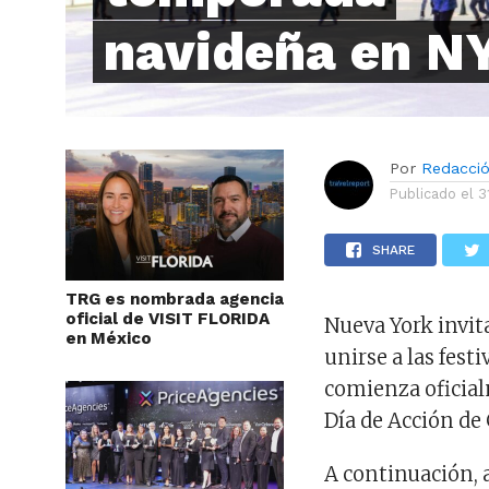
navideña en N
Por
Redacci
Publicado el
3
SHARE
TRG es nombrada agencia
oficial de VISIT FLORIDA
Nueva York invita
en México
unirse a las fes
comienza oficial
Día de Acción de 
A continuación, a