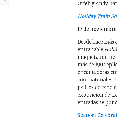
Orfeh y Andy Kar
Holiday Train S
17 de noviembre 
Desde hace más de
entrañable
Holi
maquetas de tre
más de 190 répli
encantadoras cr
con materiales c
palitos de canel
exposición de tre
entradas se pond
Seaport Celebra