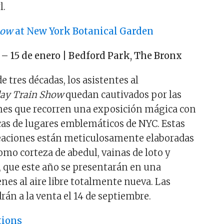
l.
how
at New York Botanical Garden
– 15 de enero | Bedford Park, The Bronx
 tres décadas, los asistentes al
day Train Show
quedan cautivados por las
nes que recorren una exposición mágica con
cas de lugares emblemáticos de NYC. Estas
eaciones están meticulosamente elaboradas
omo corteza de abedul, vainas de loto y
a, que este año se presentarán en una
nes al aire libre totalmente nueva. Las
rán a la venta el 14 de septiembre.
tions