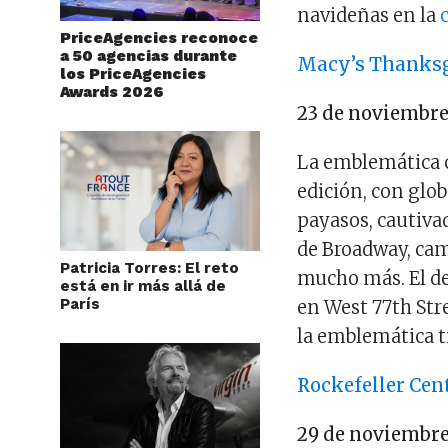
navideñas en la
PriceAgencies reconoce
a 50 agencias durante
Macy’s Thanksg
los PriceAgencies
Awards 2026
23 de noviembr
La emblemática c
edición, con glo
payasos, cautiva
de Broadway, ca
Patricia Torres: El reto
mucho más. El des
está en ir más allá de
París
en West 77th Stre
la emblemática t
Rockefeller Cen
29 de noviembr