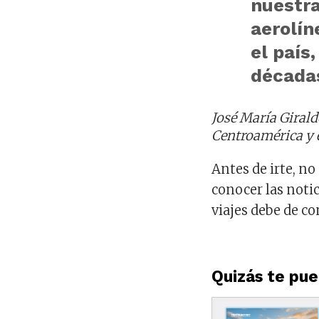
nuestra
aerolín
el país
décadas
José María Girald
Centroamérica y 
Antes de irte, no
conocer las noti
viajes debe de co
Quizás te pued