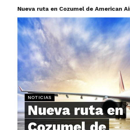
Nueva ruta en Cozumel de American Air
ARTÍCU
NOTICIAS
Nueva ruta en
Cozumel de