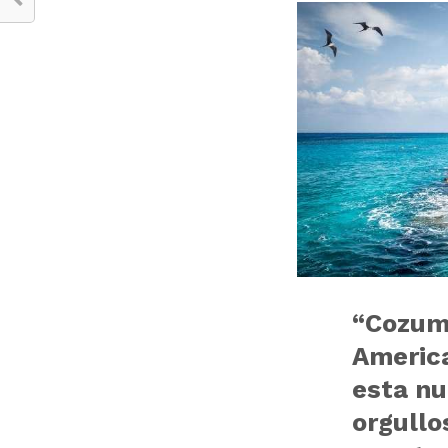
“Cozume
America
esta n
orgullo