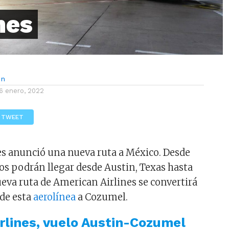
nes
ón
6 enero, 2022
TWEET
s anunció una nueva ruta a México. Desde
ros podrán llegar desde Austin, Texas hasta
eva ruta de American Airlines se convertirá
 de esta
aerolínea
a Cozumel.
rlines, vuelo Austin-Cozumel