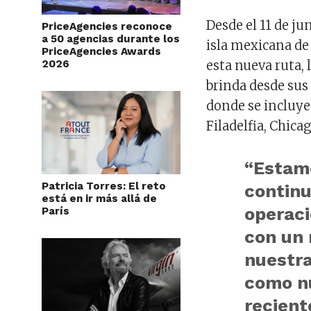
Desde el 11 de ju
PriceAgencies reconoce
a 50 agencias durante los
isla mexicana de
PriceAgencies Awards
2026
esta nueva ruta,
brinda desde sus
donde se incluye
Filadelfia, Chica
“Estam
Patricia Torres: El reto
contin
está en ir más allá de
operaci
París
con un 
nuestra
como nu
recien