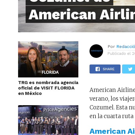
American Airli
Por
Redacci
Publicado el
2
SHARE
TRG es nombrada agencia
oficial de VISIT FLORIDA
American Airline
en México
verano, los viaje
Cozumel. Esta nu
en la cuarta ruta
American Ai