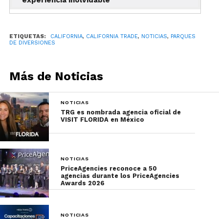
ETIQUETAS:
CALIFORNIA
,
CALIFORNIA TRADE
,
NOTICIAS
,
PARQUES
DE DIVERSIONES
Más de Noticias
NOTICIAS
Por último, tus clientes podrán divertirse con
TRG es nombrada agencia oficial de
VISIT FLORIDA en México
asombrosos desfiles, espectáculos en vivo con los
personajes como Elmo, Lola, Big Bird y muchos
más. No olvides recomendárle a tus clientes
NOTICIAS
conservar sus recuerdos en fotografías de sus
PriceAgencies reconoce a 50
familias y los amigos de Plaza Sésamo.
agencias durante los PriceAgencies
Awards 2026
SeaWorld San Diego Emperor
NOTICIAS
La última novedad de los parques temáticos de