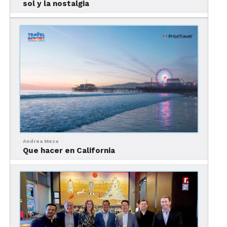
Ferrari con piezas de LEGO y después podrán
sol y la nostalgia
competir contra otros visitantes en sus tres pistas
dispoibles.
Andrea Meza
Que hacer en California
Para saber más sobre esta novedad de los parques
temáticos de California, puedes visitar
el sitio
oficial
de LEGOLAND.
Novedades en California para
los más pequeños