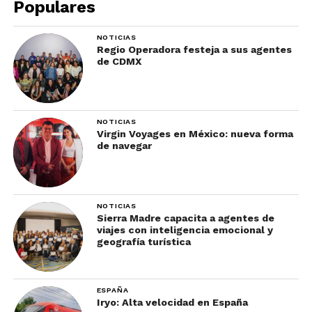
Populares
NOTICIAS
Regio Operadora festeja a sus agentes
de CDMX
NOTICIAS
Ahora que ya conoces todas las novedades que los
Virgin Voyages en México: nueva forma
parques temáticos de California tienen para este
de navegar
2022, te invitamos a suscribirte a nuestro boletín
para descubrir las noticias más importantes que
todo agente de viajes debe de conocer.
NOTICIAS
Sierra Madre capacita a agentes de
viajes con inteligencia emocional y
geografía turística
ESPAÑA
Iryo: Alta velocidad en España