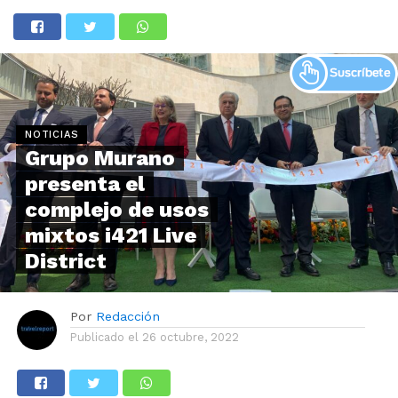
NOTICIAS
Grupo Murano
presenta el
complejo de usos
mixtos i421 Live
District
Por
Redacción
Publicado el
26 octubre, 2022