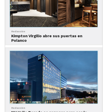
este desarrollo, se han generado hasta ahora 5 mil
empleos y se producirá además un impacto
directo en la economía local, ya que tiene un
enfoque de proveeduría nacional por arriba del
90%”, señaló Marcos Sacal, propietario Director
Redacción
General y de Operaciones de Grupo Murano.
Kimpton Virgilio abre sus puertas en
Polanco
Con las 400 habitaciones y suites de las marcas
Mondrian y Andaz, i421 Live District aporta un
crecimiento mayor al 50% al inventario de
habitaciones de hotel en el corredor Roma-
Condesa, que de hecho duplica dicho inventario
en esta zona en constante crecimiento y con
demanda nacional e internacional cada vez mayor.
Redacción