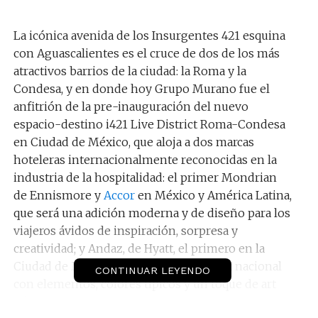
La icónica avenida de los Insurgentes 421 esquina
con Aguascalientes es el cruce de dos de los más
atractivos barrios de la ciudad: la Roma y la
Condesa, y en donde hoy Grupo Murano fue el
anfitrión de la pre-inauguración del nuevo
espacio-destino i421 Live District Roma-Condesa
en Ciudad de México, que aloja a dos marcas
hoteleras internacionalmente reconocidas en la
industria de la hospitalidad: el primer Mondrian
de Ennismore y
Accor
en México y América Latina,
que será una adición moderna y de diseño para los
viajeros ávidos de inspiración, sorpresa y
creatividad; y Andaz, de Hyatt, el primero en la
Ciudad de México, que celebra la cultura nacional
CONTINUAR LEYENDO
con elementos, colores típicos y un toque de art
déco.