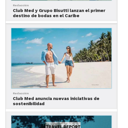
nosotros destacamos por las experiencias de
Redacción
nuestra propiedad, así que su eslogan va
Club Med y Grupo Bisutti lanzan el primer
completamente de la mano con el nuestro”.
destino de bodas en el Caribe
Club Med Charlevoix: un
destino para todo el año
Redacción
Club Med anuncia nuevas iniciativas de
sostenibilidad
Durante el evento, Leonardo dio a conocer algunas
de las ventajas competitivas de esta nueva
propiedad, así como de sus sorprendentes