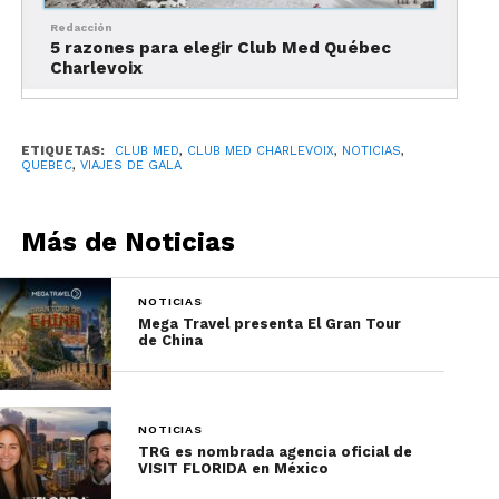
En el verano, se ofrecen seis categorías distintas
Redacción
5 razones para elegir Club Med Québec
de experiencias, basadas en temas como el
Charlevoix
wellness, la silvoterapia – bienestar inmerso en la
naturaleza-, lo epicúreo -gastronomía local- y las
experiencias para los pequeñines.
ETIQUETAS:
CLUB MED
,
CLUB MED CHARLEVOIX
,
NOTICIAS
,
QUEBEC
,
VIAJES DE GALA
Más de Noticias
NOTICIAS
Mega Travel presenta El Gran Tour
de China
Alejandro Vallejo, Director Adjunto de Viajes de
NOTICIAS
TRG es nombrada agencia oficial de
Gala, expresó su entusiasmo con respecto a las
VISIT FLORIDA en México
actividades disponibles en el resort de Quebec: