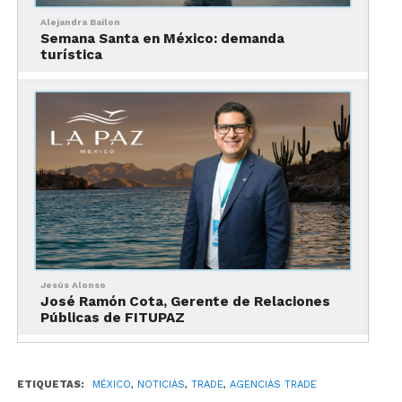
Si deseas más información acerca de brands travel,
Alejandra Bailon
ingresa a
https://brandstravel.com/
Semana Santa en México: demanda
turística
Jesús Alonso
José Ramón Cota, Gerente de Relaciones
Públicas de FITUPAZ
ETIQUETAS:
MÉXICO
,
NOTICIAS
,
TRADE
,
AGENCIAS TRADE