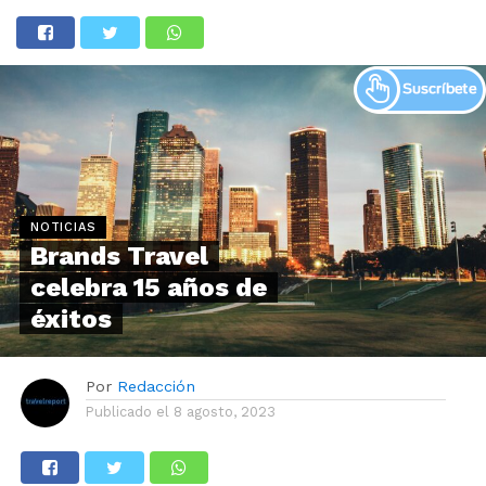
NOTICIAS
Brands Travel
celebra 15 años de
éxitos
Por
Redacción
Publicado el
8 agosto, 2023