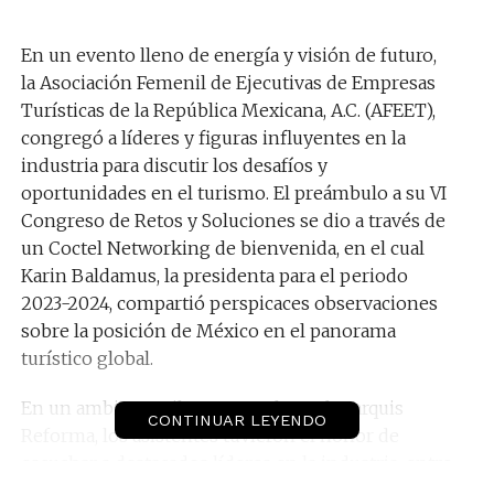
En un evento lleno de energía y visión de futuro,
la Asociación Femenil de Ejecutivas de Empresas
Turísticas de la República Mexicana, A.C. (AFEET),
congregó a líderes y figuras influyentes en la
industria para discutir los desafíos y
oportunidades en el turismo. El preámbulo a su VI
Congreso de Retos y Soluciones se dio a través de
un Coctel Networking de bienvenida, en el cual
Karin Baldamus, la presidenta para el periodo
2023-2024, compartió perspicaces observaciones
sobre la posición de México en el panorama
turístico global.
En un ambiente vibrante en el Hotel Marquis
CONTINUAR LEYENDO
Reforma, los asistentes tuvieron el honor de
escuchar a destacados líderes en la industria, entre
ellos Lourdes Bertho, directora de Brand USA, así