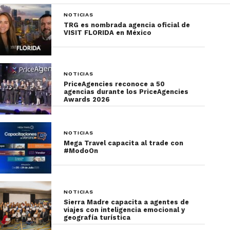
la Campaña Internacional de la AFEET y las
NOTICIAS
predicciones de Lourdes Bertho son testamentos
TRG es nombrada agencia oficial de
VISIT FLORIDA en México
de una industria en constante evolución,
adaptándose para satisfacer las demandas
cambiantes de los aventureros modernos.
NOTICIAS
PriceAgencies reconoce a 50
agencias durante los PriceAgencies
Awards 2026
NOTICIAS
Mega Travel capacita al trade con
#ModoOn
NOTICIAS
Sierra Madre capacita a agentes de
viajes con inteligencia emocional y
geografía turística