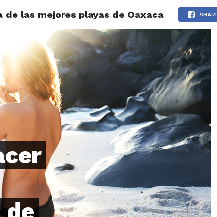
na de las mejores playas de Oaxaca
LOS
REVIEWS
EVENTOS
GASTRONOMÍA
NOTICIAS
SHAR
acer
 de