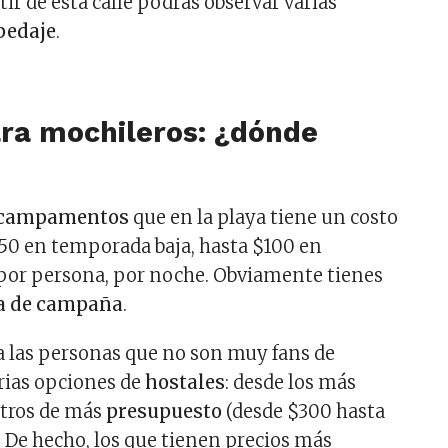
rtir de esta calle podrás observar varias
pedaje
.
ara mochileros: ¿dónde
campamentos
que en la playa tiene un costo
50 en temporada baja, hasta $100 en
por persona, por noche. Obviamente tienes
a de campaña
.
a las personas que no son muy fans de
arias opciones de
hostales
: desde los más
 otros de más
presupuesto
(desde $300 hasta
 De hecho, los que tienen precios más