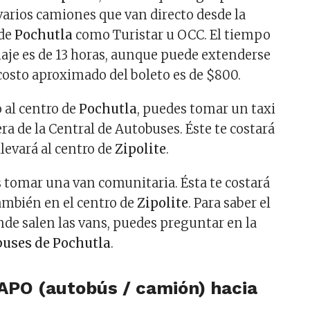
 varios camiones que van directo desde la
 de
Pochutla
como Turistar u OCC. El tiempo
aje es de 13 horas, aunque puede extenderse
costo aproximado del boleto es de $800.
 al centro de
Pochutla
, puedes tomar un taxi
a de la Central de Autobuses. Éste te costará
llevará al centro de
Zipolite
.
s tomar una van comunitaria. Ésta te costará
también en el centro de
Zipolite
. Para saber el
de salen las vans, puedes preguntar en la
buses de Pochutla
.
TAPO (autobús / camión) hacia