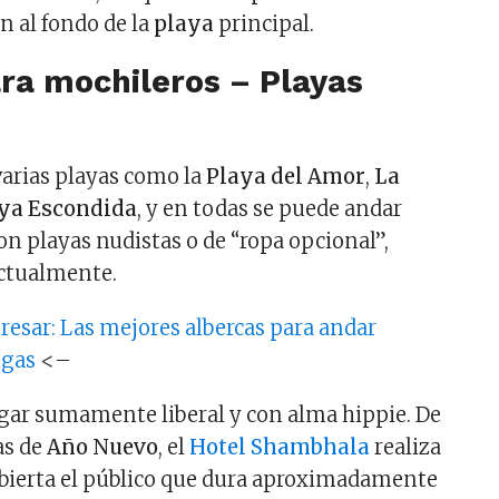
n al fondo de la
playa
principal.
ara mochileros – Playas
arias playas como la
Playa del Amor
,
La
ya Escondida
, y en todas se puede andar
on playas nudistas o de “ropa opcional”,
actualmente.
resar: Las mejores albercas para andar
egas
<–
gar sumamente liberal y con alma hippie. De
as de
Año Nuevo
, el
Hotel Shambhala
realiza
bierta el público que dura aproximadamente