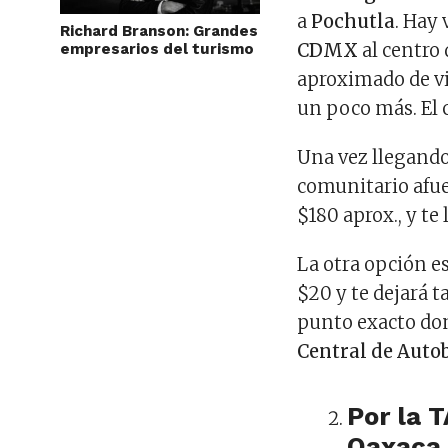
a
Pochutla
. Hay
Richard Branson: Grandes
CDMX
al centro
empresarios del turismo
aproximado de vi
un poco más. El 
Una vez llegando
comunitario afuer
$180 aprox., y te 
La otra opción e
$20 y te dejará 
punto exacto don
Central de Auto
Por la 
Oaxaca