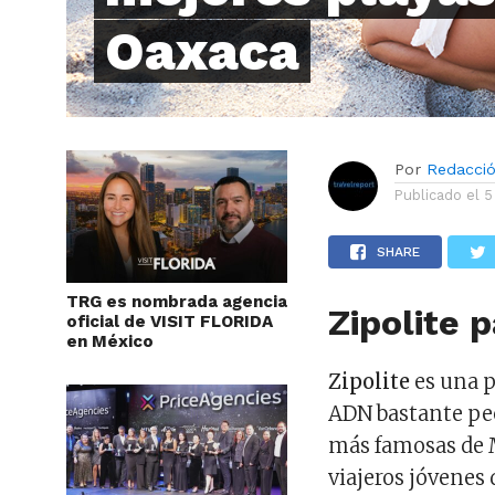
Oaxaca
Por
Redacci
Publicado el
5
SHARE
TRG es nombrada agencia
Zipolite 
oficial de VISIT FLORIDA
en México
Zipolite
es una 
ADN bastante pecu
más famosas de M
viajeros jóvenes