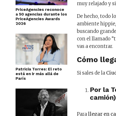
muy relajado y s
PriceAgencies reconoce
a 50 agencias durante los
De hecho, todo l
PriceAgencies Awards
ambiente hippie, 
2026
buscando grandes
con el llamado “
vas a encontrar.
Cómo llega
Patricia Torres: El reto
Si sales de la
Ciu
está en ir más allá de
París
Por la 
camión)
Para
llegar en c