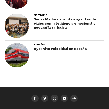
sentidos que estás por descubrir, te mostrarán que
en Xenses, ¡existe una realidad más divertida!
NOTICIAS
Sierra Madre capacita a agentes de
viajes con inteligencia emocional y
geografía turística
ESPAÑA
Iryo: Alta velocidad en España
¿Cuánto cuesta la entrada
a Xenses?