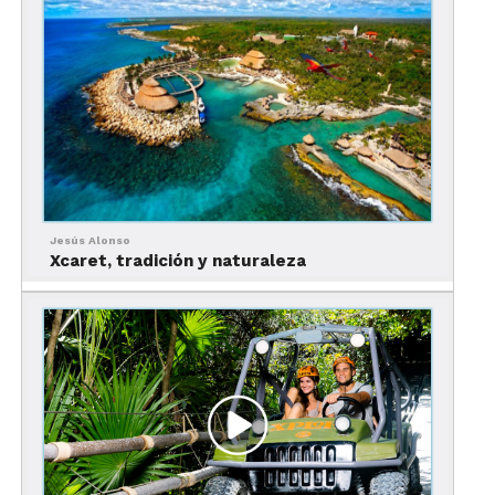
Xplor, en el kilómetro 282 de la carretera
Chetumal – Puerto Juárez, en la Riviera Maya.
Se encuentra a poco más de media de
Cancún
y a
sólo 6 kilómetros de
Playa del Carmen
.
Puedes llegar por tu cuenta, el lugar cuenta con
estacionamiento.
Jesús Alonso
O puedes agregar el servicio de transportación al
Xcaret, tradición y naturaleza
momento de comprar tu pase de admisión en
Internet.
Si quiere conocer otros parques temáticos
similares consulta:
Qué vivirás en Xenses