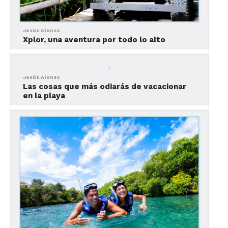
Jesús Alonso
Xplor, una aventura por todo lo alto
Jesús Alonso
Las cosas que más odiarás de vacacionar
en la playa
Xenses puede ser un parque difícil de entender,
pero sumamente fácil de disfrutar.
Sólo se trata de estar dispuesto a vivir una
experiencia diferente que desafío lo establecido y
rete a tus sentidos.