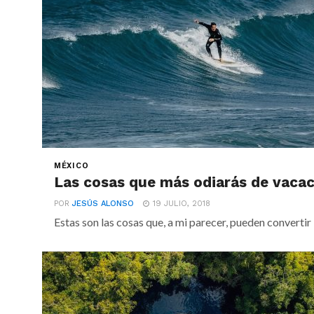
MÉXICO
Las cosas que más odiarás de vacac
POR
JESÚS ALONSO
19 JULIO, 2018
Estas son las cosas que, a mi parecer, pueden convertir 