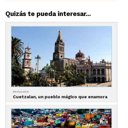
Quizás te pueda interesar...
1. Qué hacer en Puerto
Vallarta –
Recorrer el
malecón
Redacción
Cuetzalan, un pueblo mágico que enamora