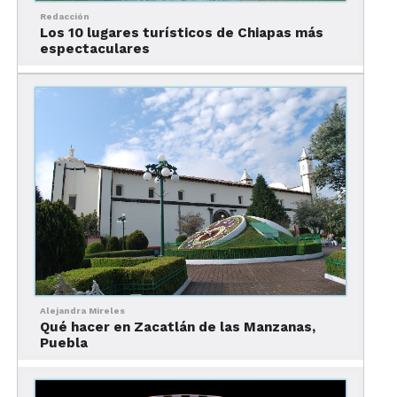
2. Qué hacer en Puerto
Redacción
Vallarta – Visitar la
Los 10 lugares turísticos de Chiapas más
espectaculares
Parroquia de Nuestra
Señora de Guadalupe
Alejandra Mireles
Qué hacer en Zacatlán de las Manzanas,
Puebla
En los libros,
guías turísticas
del
destino
y en las
postales te encontrarás con la fotografía de este