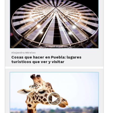
hermoso templo que luce una gran corona
esculpida en la parte superior. La
Parroquia de
Nuestra Señora de Guadalupe
es uno de los sitios
más emblemáticos del destino por su particular
fachada de ladrillo, se terminó de construir en
1930. Presume un estilo neoclásico en la nave
principal y torres de estilo renacentista.
Alejandra Mireles
Cosas que hacer en Puebla: lugares
turísticos que ver y visitar
3. Qué comer en Puerto
Vallarta – Probar sus
delicias gastronómicas