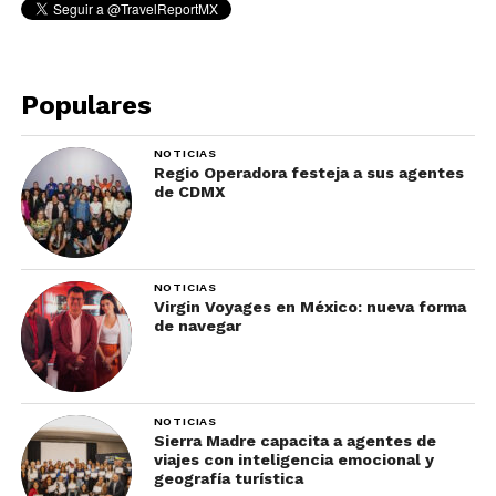
Populares
NOTICIAS
Regio Operadora festeja a sus agentes
de CDMX
NOTICIAS
A 36 km de
Puerto Vallart
a y alejadas del trajín
Virgin Voyages en México: nueva forma
de navegar
humano, se distinguen las
Islas Marietas
, un
pequeño archipiélago en el que habitan cientos de
especies, como los simpáticos pájaros bobos de
patas azules y a la que arriban las ballenas
NOTICIAS
jorobadas durante el invierno. De origen
Sierra Madre capacita a agentes de
viajes con inteligencia emocional y
volcánico, las peculiares formaciones de sus
geografía turística
cuevas y túneles se deben a la erosión marina de