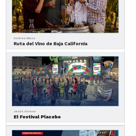
quien a su vez fue alumno de Frida Kahlo. “Yo
hacía las cosas buscando una cierta modernidad
que no le gustaba”, alguna vez comentó Toledo en
una conferencia en 2017.
Andrea Meza
Ruta del Vino de Baja California
Una muestra de su obra “Gatos”
Jesús Alonso
El Festival Placebo
Otra de sus influencias en su trabajo fue Rufino
Tamaya (también de origen oaxaqueño). Lo
conoció en Europa y lo apoyó. Ambos visitaron los