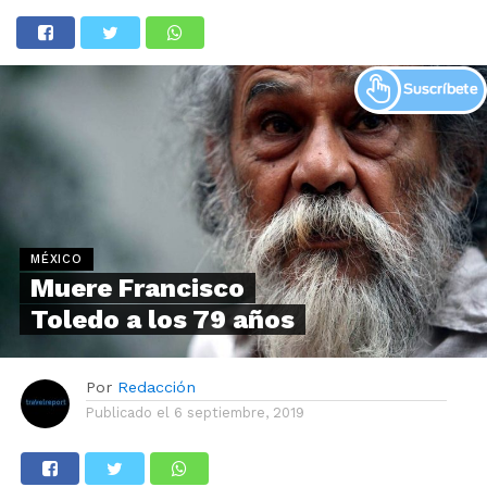
MÉXICO
Muere Francisco
Toledo a los 79 años
Por
Redacción
Publicado el
6 septiembre, 2019