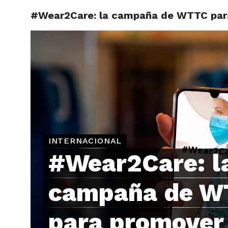
#Wear2Care: la campaña de WTTC para
ARTÍCU
INTERNACIONAL
#Wear2Care: l
campaña de W
para promover 