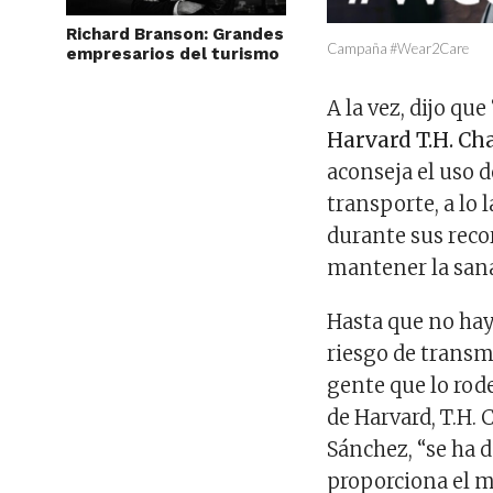
Richard Branson: Grandes
Campaña #Wear2Care
empresarios del turismo
A la vez, dijo qu
Harvard T.H. Ch
aconseja el uso d
transporte, a lo 
durante sus recor
mantener la sana
Hasta que no hay
riesgo de transm
gente que lo rode
de Harvard, T.H.
Sánchez, “se ha 
proporciona el má