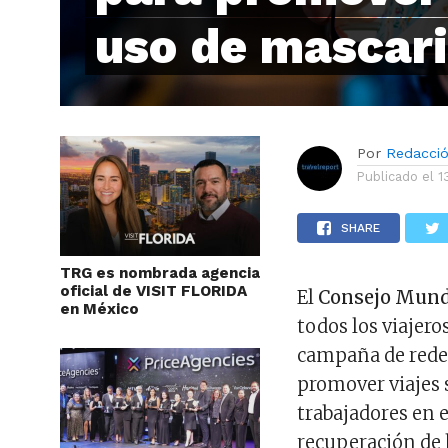
uso de mascari
Por
Redacci
Publicado el
1
SHARE
TRG es nombrada agencia
oficial de VISIT FLORIDA
El
Consejo Mund
en México
todos los viajero
campaña de rede
promover viajes 
trabajadores en 
recuperación de 