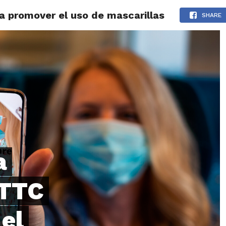
 promover el uso de mascarillas
LOS
REVIEWS
EVENTOS
GASTRONOMÍA
NOTICIAS
SHARE
a
TTC
el