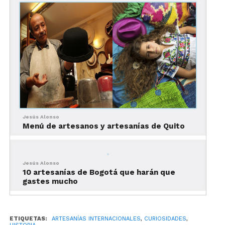
llegado para vender hoces en lugar de armas,
evocado por Aristófanes en La paz (1198-1206),
otros eran sedentarios. Proporcionaban a los
campesinos los objetos que no podían encargarse
de fabricar ellos mismos: se encuentra en la
Odisea (XVIII, 328) y en Hesíodo referencias a la
fragua de la ciudad, donde se fabricaban y sobre
todo se forjaban las herramientas metálicas.
Jesús Alonso
También se
Menú de artesanos y artesanías de Quito
encontraban
en el campo
talleres de
Jesús Alonso
10 artesanías de Bogotá que harán que
cerámica,
gastes mucho
destinados a
la vez a
explotar los
ETIQUETAS:
ARTESANÍAS INTERNACIONALES
,
CURIOSIDADES
,
filones de