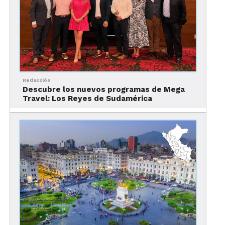
Redacción
Descubre los nuevos programas de Mega
Travel: Los Reyes de Sudamérica
Hay hoteles para todo tipo de presupuestos y
necesidades, aquí se encuentra el hotel San
Agustín Colonial de 3 estrellas, hotel José Antonio
de 4 estrellas y si lo que buscas es algo sofisticado,
se encuentra el hotel Marriott Lima de 5 estrellas.
Qué más ver y hacer en
Perú