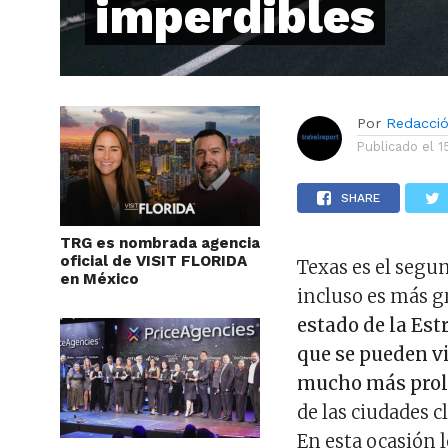
imperdibles
Por
Redacci
Publicado el
1
SHARE
TRG es nombrada agencia
oficial de VISIT FLORIDA
Texas es el segu
en México
incluso es más 
estado de la Est
que se pueden vi
mucho más pro
de las ciudades c
En esta ocasión 