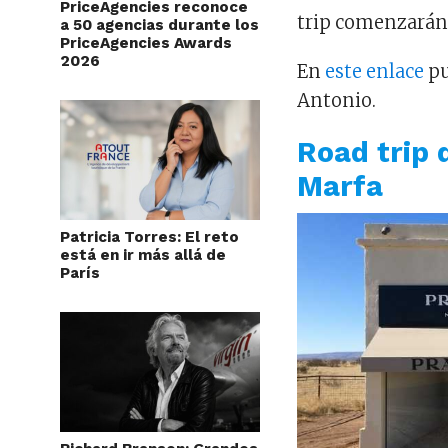
PriceAgencies reconoce
trip comenzarán
a 50 agencias durante los
PriceAgencies Awards
2026
En
este enlace
pu
Antonio.
Road trip 
Marfa
Patricia Torres: El reto
está en ir más allá de
París