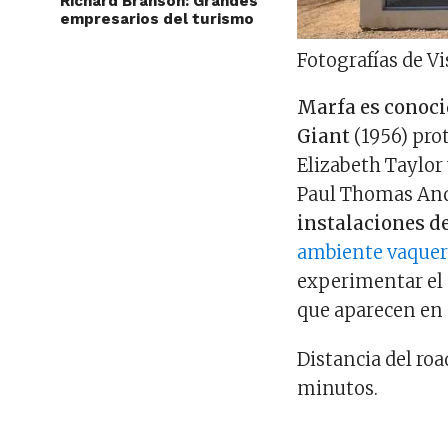
Richard Branson: Grandes
empresarios del turismo
Fotografías de Vi
Marfa es conoci
Giant
(1956) pro
Elizabeth Taylor 
Paul Thomas And
instalaciones d
ambiente vaque
experimentar el 
que aparecen en e
Distancia del roa
minutos.