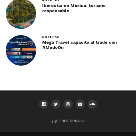
NOTICIAS
Iberostar en México: turismo
responsable
NOTICIAS
Además,
en el Cañón del Colca se pueden
Mega Travel capacita al trade con
#ModoOn
realizar algunos
deportes de aventura
como el
canotaje, andar en bicicleta, escalar, por supuesto,
senderismo.
Para llegar al Cañón del Colca,
hay que tomar un
autobús desde Arequipa
. No hay mejor forma
para conocer lugares típicos de Perú que tomar
alguno de los recorridos en Colca donde tendrás
la oportunidad de hospedarte en algunos
poblados cercanos como Chivay o Yanque.
¿QUIÉNES SOMOS?
6. Choquequirao: la