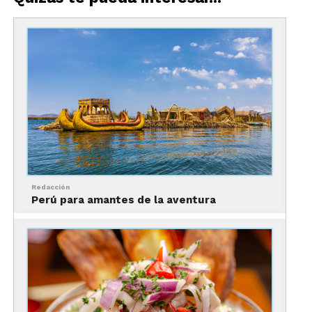
Picchu
Con más de seis hectáreas de extensión,
la
fortaleza de
Kuélap
es un sitio arqueológico
más grande que Machu Picchu.
Está localizada a
3000 metros sobre el nivel del mar por lo que se
recomienda llegar unos días antes para
aclimatarse a la altura. La fortaleza está formada
por 420 viviendas en forma circular, murallas de
piedra y barro y techos de paja.
Redacción
Perú para amantes de la aventura