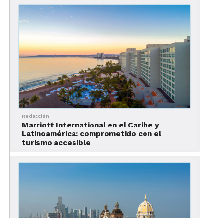
2. Catarata de Gocta
Si has llegado de
Cachapoyas a Nuevo Tingo y
piensas que el camino hacia Kuélap es muy
largo, puedes cambiar esta parada por la
Catarata de Gocta
.
Con más de 750 metros de
altura, esta catarata es una de las más altas de
Latinoamérica y uno de los lugares imperdibles
para conocer en Perú.
Redacción
Marriott International en el Caribe y
Para llegar
hay que dirigirse a Cocachimba o al
Latinoamérica: comprometido con el
turismo accesible
Pueblo de San Pablo
, el trayecto de senderismo
que lleva hasta la catarata es un trayecto repleto de
vegetación y animales que dura aproximadamente
cinco horas. Por otra parte, es posible realizar
parte de este trayecto montando a caballo.