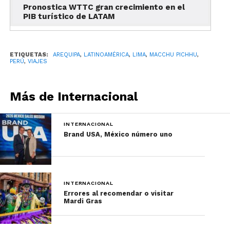
turistas.
Pronostica WTTC gran crecimiento en el
PIB turístico de LATAM
ETIQUETAS:
AREQUIPA
,
LATINOAMÉRICA
,
LIMA
,
MACCHU PICHHU
,
PERÚ
,
VIAJES
Más de Internacional
INTERNACIONAL
Brand USA, México número uno
Dentro de la reserva también se puede caminar
por varias encantadoras playas, por ejemplo,
Lagunilla
que es una playa de arena blanca y la
extraordinaria
Playa Roja
cuyo nombre ya lo
INTERNACIONAL
indica su arena es de color rojo.
Errores al recomendar o visitar
Mardi Gras
Para conocer las maravillas de
Paracas en Perú es
necesario realizar un viaje de 3 horas de Lima