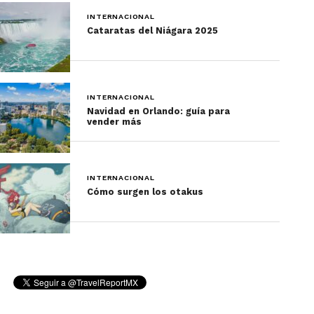
en autobús
, también
se puede viajar en la
INTERNACIONAL
Cataratas del Niágara 2025
carretera desde Cusco
, aunque este es un
recorrido de más de 16 horas.
4. Huacachina
INTERNACIONAL
Navidad en Orlando: guía para
A 1 hora con 20 minutos de Paracas está uno de
vender más
los lugares más hermosos para conocer en Perú.
La laguna Huacachina se encuentra rodeada de
arena del desierto
. El agua de este oasis es
INTERNACIONAL
conocida por tener propiedades curativas; por otra
Cómo surgen los otakus
parte, en las dunas del desierto es donde se puede
practicar el sandboard o bajar en buggy.