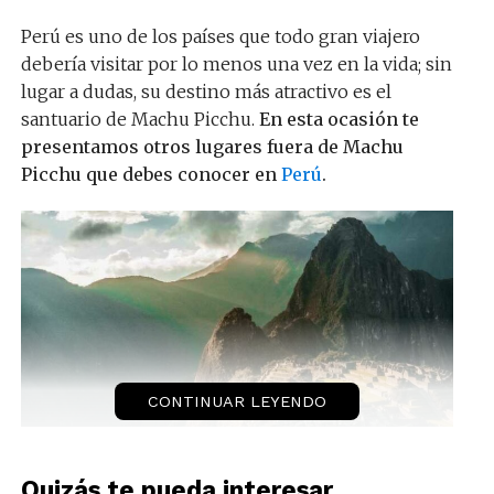
Perú es uno de los países que todo gran viajero
debería visitar por lo menos una vez en la vida; sin
lugar a dudas, su destino más atractivo es el
santuario de Machu Picchu.
En esta ocasión te
presentamos otros lugares fuera de Machu
Picchu que debes conocer en
Perú
.
CONTINUAR LEYENDO
1. Kuélap: una fortaleza
más grande que Machu
Quizás te pueda interesar...