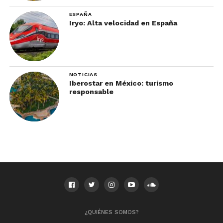
bailar el Jarabe tapatío.
ESPAÑA
Iryo: Alta velocidad en España
NOTICIAS
Iberostar en México: turismo
responsable
10. Seoul, South Korea
Aunque algunos piensen lo contrario, la verdad es
que las asiáticas no podían quedar fuera de esta
lista, sólo basta ver algún video en You Tube para
saber de lo que te hablo.
¿QUIÉNES SOMOS?