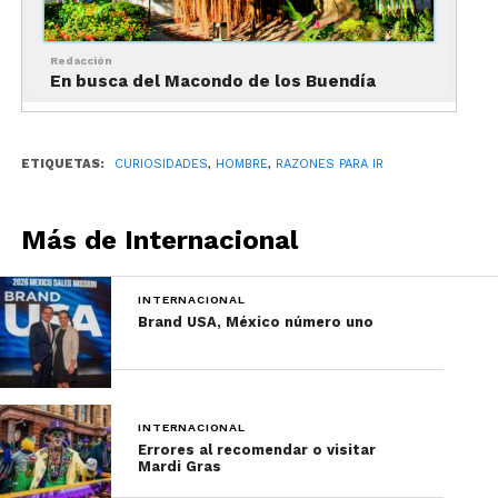
imaginarlo?
Redacción
En busca del Macondo de los Buendía
ETIQUETAS:
CURIOSIDADES
,
HOMBRE
,
RAZONES PARA IR
Más de Internacional
INTERNACIONAL
Brand USA, México número uno
7. Tel Aviv, Israel
INTERNACIONAL
Errores al recomendar o visitar
Tel Aviv es el punto focal de la cultura juvenil de
Mardi Gras
Israel y la vida nocturna del país, así que tiene