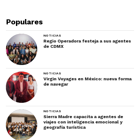
Populares
NOTICIAS
Regio Operadora festeja a sus agentes
de CDMX
NOTICIAS
Virgin Voyages en México: nueva forma
de navegar
9. Guadalajara, México
Como un verdadero orgullo mexicano y
NOTICIAS
reconocidas por todo el mundo, las mujeres de
Sierra Madre capacita a agentes de
viajes con inteligencia emocional y
Guadalajara son las más bellas del país. Las tapatías
geografía turística
y sus ojos que encantan, seguro te convencen de