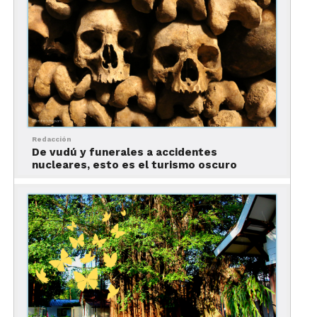
Mujeres bellas, liberales y de mente abierta.
Seguramente con quienes pasarás momentos muy
divertidos.
Redacción
De vudú y funerales a accidentes
nucleares, esto es el turismo oscuro
6. Moscú, Rusia
La modelo Irina Shayk, Irina Antonenko, Miss
Rusia 2010, es uno de los ejemplos de las mujeres
que hay en las calles de esta ciudad ¿Puedes