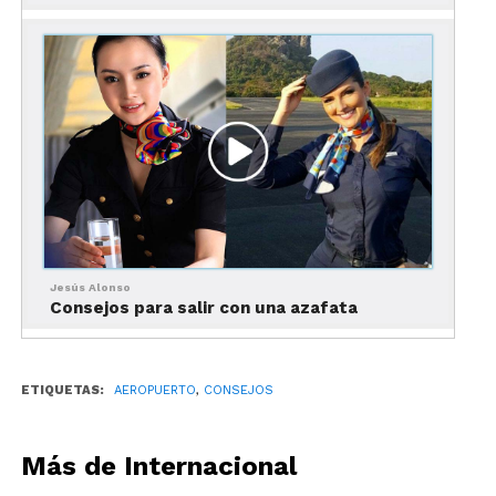
diez para que tu viaje, pese a esa persona
enfadoso, sea tranquilo.
Espero que te hayan sido
de ayuda estos consejos de
cómo lidiar con un
pasajero molesto
y
los
pongas en práctica en tu
próximo viaje
.
Jesús Alonso
Consejos para salir con una azafata
ETIQUETAS:
AEROPUERTO
,
CONSEJOS
Más de Internacional