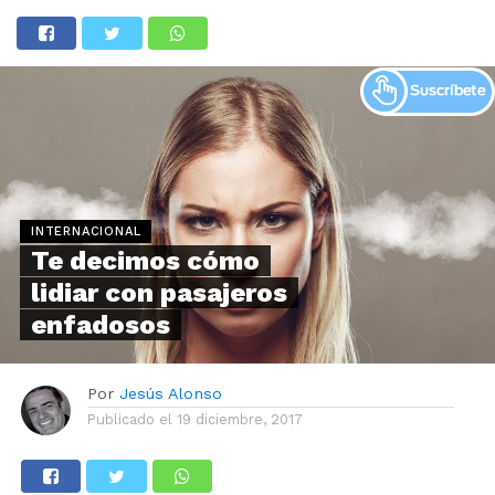
INTERNACIONAL
Te decimos cómo
lidiar con pasajeros
enfadosos
Por
Jesús Alonso
Publicado el
19 diciembre, 2017