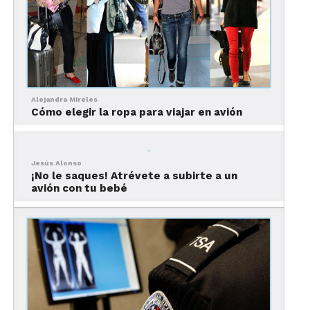
Alejandra Mireles
Cómo elegir la ropa para viajar en avión
Jesús Alonso
Ten a mano un objeto en el
¡No le saques! Atrévete a subirte a un
avión con tu bebé
que enfocarte
Un libro, un móvil inteligente, ponte a escuchar
música, escribe.
Cierra los ojos y reclina el
asiento