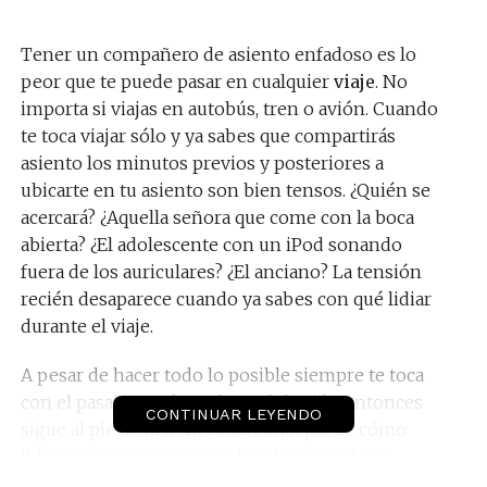
Tener un compañero de asiento enfadoso es lo
peor que te puede pasar en cualquier
viaje
. No
importa si viajas en autobús, tren o avión. Cuando
te toca viajar sólo y ya sabes que compartirás
asiento los minutos previos y posteriores a
ubicarte en tu asiento son bien tensos. ¿Quién se
acercará? ¿Aquella señora que come con la boca
abierta? ¿El adolescente con un iPod sonando
fuera de los auriculares? ¿El anciano? La tensión
recién desaparece cuando ya sabes con qué lidiar
durante el viaje.
A pesar de hacer todo lo posible siempre te toca
con el pasajero más molesto del avión entonces
CONTINUAR LEYENDO
sigue al pie de la letra estos consejos de
cómo
lidiar con un compañero de asiento molesto: