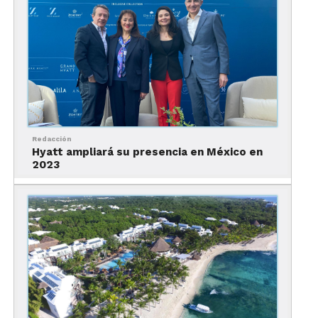
The Ritz-Carlton será otra de las marcas que pruebe la modalidad todo
incluido en México.
Redacción
Hyatt ampliará su presencia en México en
Abarcará alrededor de 90 hectáreas en la costa del
2023
Pacífico, conformando un destino emblemático
todo incluido.
“Nuestra nueva plataforma de resorts todo
incluido es una evolución natural para Marriott
International”, dijo el vicepresidente Ejecutivo y
director de Desarrollo Global de Marriott, Tony
Capuano.