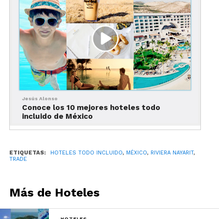
De acuerdo con la directora Global de Marca de
Marriott International, Tina Edmundson, los
nuevos resorts todo incluido se apegarán a las
características de cada marca.
Siendo así, se ofrecerá una variedad de servicios,
opciones culinarias y experiencias para todas las
edades.
Jesús Alonso
Conoce los 10 mejores hoteles todo
incluido de México
ETIQUETAS:
HOTELES TODO INCLUIDO
,
MÉXICO
,
RIVIERA NAYARIT
,
TRADE
Más de Hoteles
Westin operará como un todo incluido en Nayarit.
HOTELES