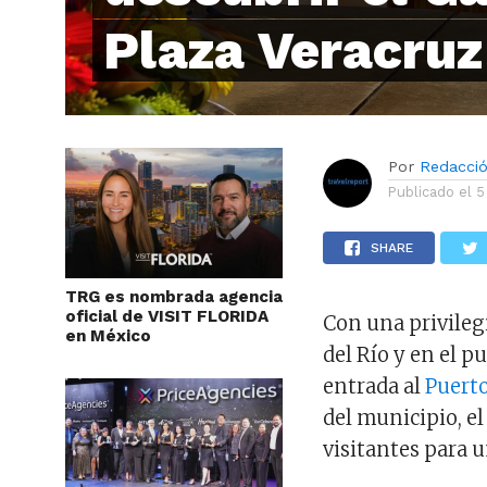
Plaza Veracruz
Por
Redacci
Publicado el
5
SHARE
TRG es nombrada agencia
oficial de VISIT FLORIDA
Con una privileg
en México
del Río y en el 
entrada al
Puerto
del municipio, e
visitantes para u