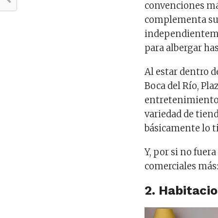
convenciones más
complementa su 
independienteme
para albergar ha
Al estar dentro d
Boca del Río, Pla
entretenimiento,
variedad de tiend
básicamente lo t
Y, por si no fuer
comerciales más: 
2. Habitaci