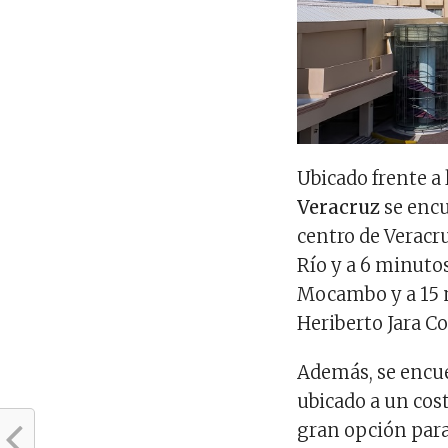
Ubicado frente a 
Veracruz
se encu
centro de Veracr
Río y a 6 minuto
Mocambo y a 15 
Heriberto Jara C
Además, se encu
ubicado a un cost
gran opción para