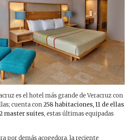
racruz es el hotel más grande de Veracruz con
llas; cuenta con
258 habitaciones, 11 de ellas
12 master suites
, estas últimas equipadas
a por demás acogedora, la reciente