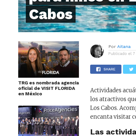
Cabos
Por
Aitana
Publicado el
7
SHARE
TRG es nombrada agencia
oficial de VISIT FLORIDA
Actividades acuá
en México
los atractivos qu
Los Cabos. Acom
encanta visitar 
Las activid