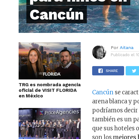
Cancún
Por
Aitana
Publicado el
1
SHARE
TRG es nombrada agencia
oficial de VISIT FLORIDA
Cancún
se caract
en México
arena blanca y p
podríamos decir q
también es un par
que sus hoteles o
son los
mejores 