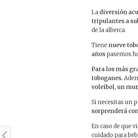
La
diversión acuá
tripulantes a su
de la alberca.
Tiene
nueve tobo
años
pasemos hor
Para los más gr
toboganes.
Ademá
voleibol, un mur
Si necesitas un 
sorprenderá con
En caso de que v
cuidado para bebé