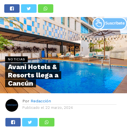
NOTICIAS
Avani Hotels &
Resorts llega a
Cancún
Por
Redacción
Publicado el
22 marzo, 2024