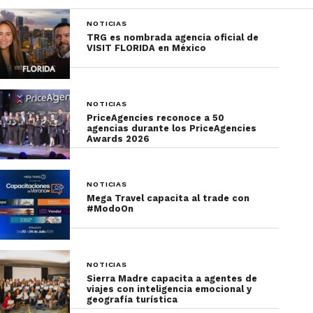
Para más información, haz clic
aquí.
NOTICIAS
TRG es nombrada agencia oficial de
VISIT FLORIDA en México
NOTICIAS
PriceAgencies reconoce a 50
agencias durante los PriceAgencies
Awards 2026
NOTICIAS
Mega Travel capacita al trade con
#ModoOn
NOTICIAS
Sierra Madre capacita a agentes de
viajes con inteligencia emocional y
geografía turística