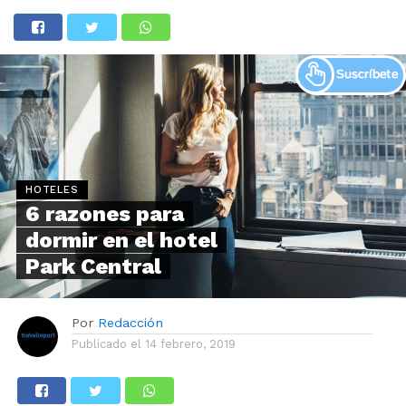
HOTELES
6 razones para
dormir en el hotel
Park Central
Por
Redacción
Publicado el
14 febrero, 2019