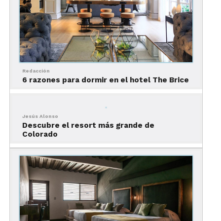
Las instalaciones del hotel
Park Central
Redacción
6 razones para dormir en el hotel The Brice
Jesús Alonso
Descubre el resort más grande de
Colorado
Del rostro clásico de la primera mitad de 1900
,
que se inmortalizó en fotografías, películas,
novelas y carteles sobre Nueva York,
se da el salto
a un inmueble totalmente renovado.
Hoy, el hotel Park Central porta, elegantemente,
un diseño sobrio e innovador. No obstante, entre