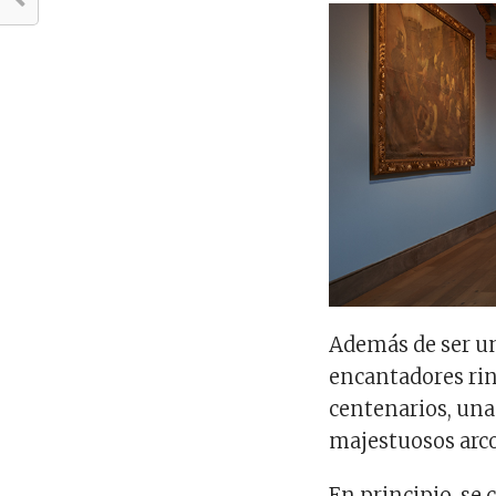
Además de ser una
encantadores rin
centenarios, una 
majestuosos arcos
En principio, se 