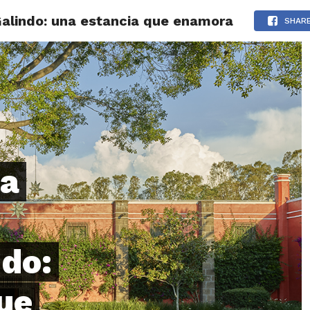
alindo: una estancia que enamora
LOS
REVIEWS
EVENTOS
GASTRONOMÍA
NOTICIAS
SHAR
ta
do:
ue