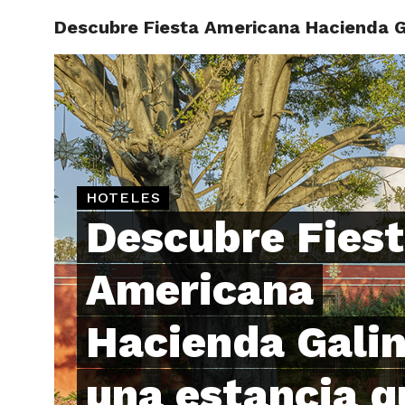
Descubre Fiesta Americana Hacienda G
ARTÍCU
HOTELES
Descubre Fies
Americana
Hacienda Galin
una estancia q