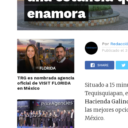
enamora
Por
Redacci
Publicado el
3
SHARE
TRG es nombrada agencia
oficial de VISIT FLORIDA
Situado a 15 min
en México
Tequisquiapan, e
Hacienda Galind
las mejores opci
México.