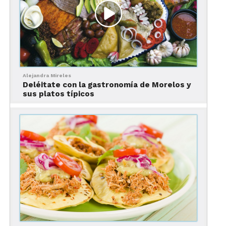
Foto: fuerza.com.mx
Alejandra Mireles
Deléitate con la gastronomía de Morelos y
sus platos típicos