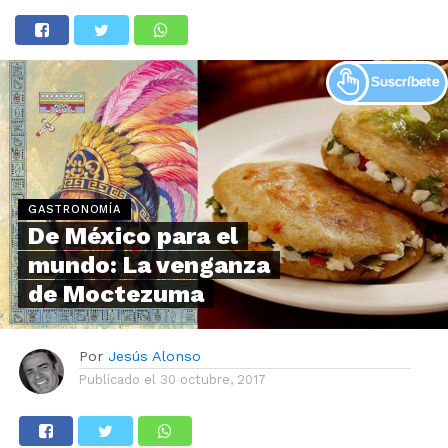
GASTRONOMÍA
De México para el
mundo: La venganza
de Moctezuma
Por
Jesús Alonso
Publicado el
30 octubre, 2017