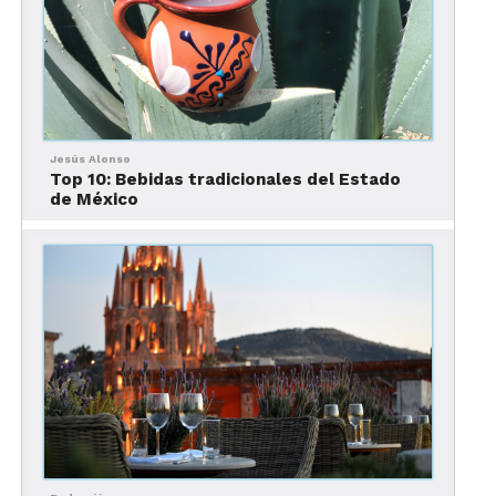
A pesar de que no era muy de su agrado, el maíz
estaba libre de los impuestos que imponía el
gobierno español y la Iglesia, por lo que era más
económico y por tanto el sustento alimenticio
ideal para la gente de recursos limitados. Sin
Jesús Alonso
embargo, cuando los españoles intentaron
Top 10: Bebidas tradicionales del Estado
de México
procesar el maíz, lo trataron como si fuera trigo,
descartando el proceso de nixtamalización que le
daban los nativos mesoamericanos al maíz.
Al omitir el proceso de nixtamalización, el maíz no
libera niacina (o vitamina B3), que es un elemento
indispensable para la alimentación humana; y al
hacer falta en una dieta basada únicamente en
maíz, traía como consecuencia una serie de
desarreglos y deficiencias que llegaban hasta
provocar la locura y la muerte de los que padecían