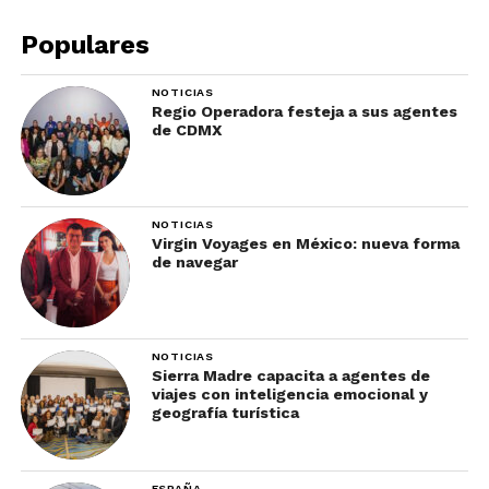
¡Conoce más mitos e
historias que hay en el
Populares
mundo de la gastronomía!
NOTICIAS
Regio Operadora festeja a sus agentes
de CDMX
NOTICIAS
Virgin Voyages en México: nueva forma
de navegar
NOTICIAS
Sierra Madre capacita a agentes de
viajes con inteligencia emocional y
geografía turística
ESPAÑA