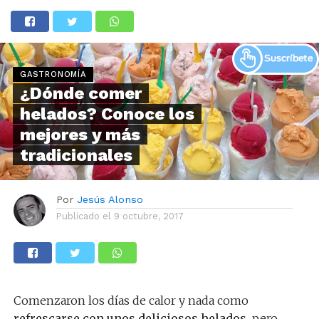
GASTRONOMÍA
¿Dónde comer
helados? Conoce los
mejores y más
tradicionales
Por
Jesús Alonso
Publicado el
9 octubre, 2017
Comenzaron los días de calor y nada como
refrescarse con unos deliciosos helados,
pero