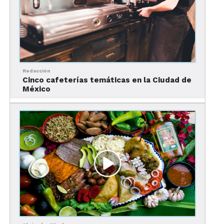
conociera fuera de la región, poniendo un negocio
de nieve de pasta en Zacapu.
Ahora la
nieve de
pasta ha
Redacción
pasado
Cinco cafeterías temáticas en la Ciudad de
por
México
cinco
generaciones, agregando al negocio 40 sabores
como elote, cacahuate, tequila, higo, chongos,
mamey y café. Además de “La Pacanda” también