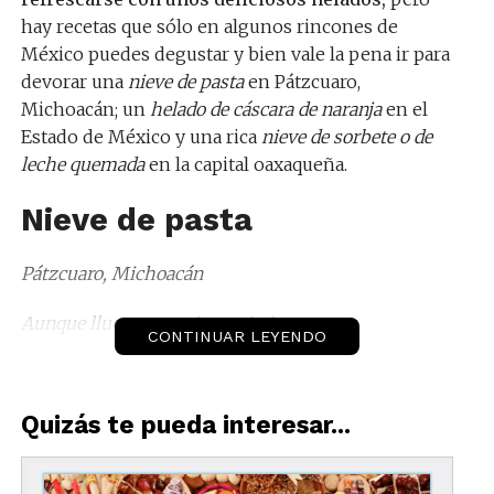
hay recetas que sólo en algunos rincones de
México puedes degustar y bien vale la pena ir para
devorar una
nieve de pasta
en Pátzcuaro,
Michoacán; un
helado de cáscara de naranja
en el
Estado de México y una rica
nieve de sorbete o de
leche quemada
en la capital oaxaqueña.
Nieve de pasta
Pátzcuaro, Michoacán
Aunque llueve, yo quiero mi nieve
CONTINUAR LEYENDO
Quizás te pueda interesar...
No puedes decir que fuiste a Pátzcuaro si no
probaste una cremosita nieve de pasta. Después de