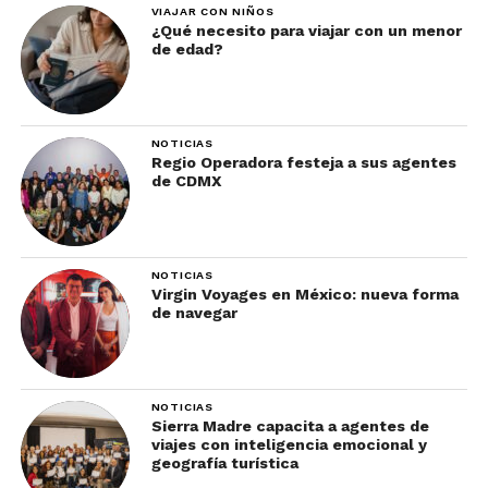
VIAJAR CON NIÑOS
¿Qué necesito para viajar con un menor
de edad?
Las naranjas con helado son artesanales, por lo
que todavía no tienen químicos, ni conservadores,
NOTICIAS
aunque ya se venden en diferentes puntos de
Regio Operadora festeja a sus agentes
México, pero nada como ir a la esquina de
de CDMX
Cuauhtémoc y Rivapalacio en el Centro de Chalco
y degustar este dulce y al mismo tiempo amargo
helado de naranja.
NOTICIAS
Virgin Voyages en México: nueva forma
Nieves de sorbete
de navegar
Ciudad de Oaxaca, Oax.
NOTICIAS
Aquí no hay mala leche
Sierra Madre capacita a agentes de
viajes con inteligencia emocional y
La capital oaxaqueña es un deleite visual y
geografía turística