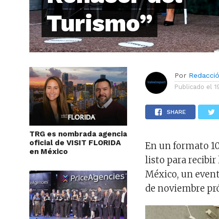
Turismo”
Por
Redacci
Publicado el
1
SHARE
TRG es nombrada agencia
oficial de VISIT FLORIDA
En un formato 1
en México
listo para recibir
México, un event
de noviembre pr