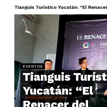
Tianguis Turístico Yucatán: “El Renace
ARTÍCU
EVENTOS
Tianguis Turíst
Yucatán: “El
Renacer del