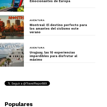
tus entrenamientos.
Emocionantes de Europa
Condición física, ya que lo más complicado no es
bajar la duna, sino subirla de nuevo a pie y
AVENTURA
acalorado.
Montreal: El destino perfecto para
los amantes del ciclismo este
verano
Practicar con calcetines puestos, ya que si la arena
está muy caliente, puede quemarte los pies.
AVENTURA
¿Cómo comenzar?
Uruguay, las 10 experiencias
imperdibles para disfrutar al
máximo
Para iniciar con tu práctica de sandboard en
México, te recomiendo que primero contrates un
tour a las dunas que incluya una clínica (clase) de
sandboard.
Al principio puede parecerte complicado e
imponerte un poco la vista, y para eso hay quienes
Populares
recomiendan hacer tus primeros lanzamientos