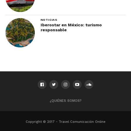
NOTICIAS
Iberostar en México: turismo
responsable
Y una vez que aprendiste a
surfear en la arena…
Si decides practicar más formalmente sandboard
en México, es muy importante que inviertas en el
equipo cuando hayas practicado lo suficiente.
Cuando contratas un tour, el equipo te es
proporcionado por los guías. Y si te gusta esta
actividad, decidirás cuándo es el momento de
¿QUIÉNES SOMOS?
comprar tu tabla.
Puedes usar casco y rodilleras para sentirte con
Copyright © 2017 - Travel Comunicación Online
más confianza, que no te importe que te vean