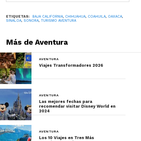
ETIQUETAS:
BAJA CALIFORNIA
,
CHIHUAHUA
,
COAHUILA
,
OAXACA
,
SINALOA
,
SONORA
,
TURISMO AVENTURA
Más de Aventura
AVENTURA
Viajes Transformadores 2026
¿Qué necesitas para
practicar sandboard en
México?
AVENTURA
Las mejores fechas para
recomendar visitar Disney World en
2024
Ser persistente y valiente para deslizarte por altas
pendientes.
AVENTURA
Un poco de técnica, que irás perfeccionando en
Los 10 Viajes en Tren Más