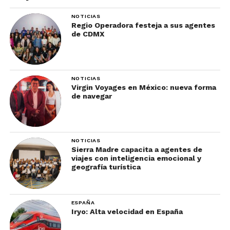
sentado (a) sobre la tabla, como si fuera una
NOTICIAS
avalancha.
Regio Operadora festeja a sus agentes
de CDMX
Procura no desesperarte, una vez que logres
deslizarte, obtendrás confianza y va a encantarte,
sin embargo, te adelanto que puede ser cansada la
NOTICIAS
subida a partir del tercer lanzamiento.
Virgin Voyages en México: nueva forma
de navegar
Pero, de la práctica, dependerá tu buen
desempeño.
NOTICIAS
Sierra Madre capacita a agentes de
viajes con inteligencia emocional y
geografía turística
ESPAÑA
Iryo: Alta velocidad en España