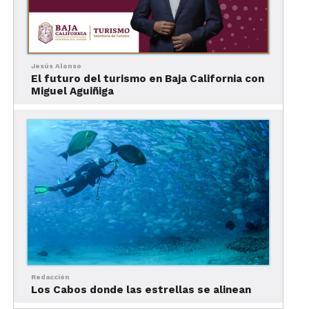
Sandboard
Brasil fue el primer país que practicó el sandboard
a principios de los años 80 en las playas
Forianópolis de la Isla de Santa Catarina.
Jesús Alonso
El futuro del turismo en Baja California con
Miguel Aguiñiga
Cuando en esta región llegaban las temporadas
sin olas, los surfistas seguían muy inquietos por
entrenar.
Así que se las ingeniaron y se llevaron la tabla a las
dunas de arena y el resto es historia.
Poco a poco, el deporte se extendió por el mundo,
y desde entonces los competidores están siempre
buscando las más altas pendientes para abatir
records y conquistar fronteras.
Redacción
Los Cabos donde las estrellas se alinean