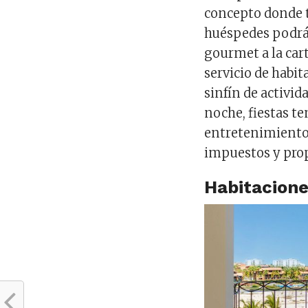
concepto donde t
huéspedes podrán
gourmet a la car
servicio de habit
sinfín de activid
noche, fiestas te
entretenimiento y
impuestos y prop
Habitacione