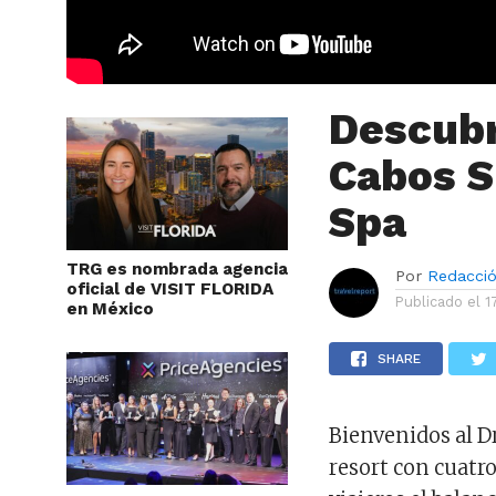
Descubr
Cabos S
Spa
TRG es nombrada agencia
Por
Redacci
oficial de VISIT FLORIDA
Publicado el
1
en México
SHARE
Bienvenidos al D
resort con cuatr