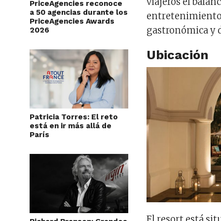
viajeros el balan
PriceAgencies reconoce
a 50 agencias durante los
entretenimiento 
PriceAgencies Awards
gastronómica y d
2026
Ubicación
Patricia Torres: El reto
está en ir más allá de
París
El resort está si