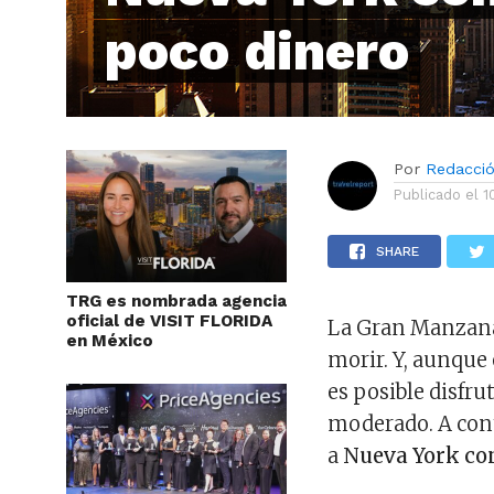
poco dinero
Por
Redacci
Publicado el
1
SHARE
TRG es nombrada agencia
oficial de VISIT FLORIDA
La Gran Manzana
en México
morir. Y, aunque
es posible disfr
moderado. A cont
a
Nueva York con