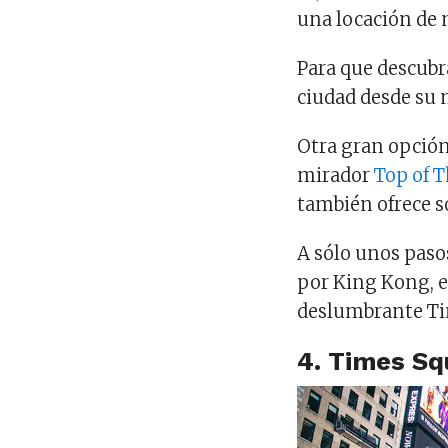
una locación de m
Para que descubr
ciudad desde su 
Otra gran opción 
mirador
Top of 
también ofrece s
A sólo unos paso
por King Kong, e
deslumbrante Ti
4. Times Sq