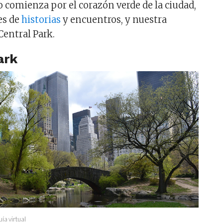
o comienza por el corazón verde de la ciudad,
es de
historias
y encuentros, y nuestra
Central Park.
ark
ía virtual