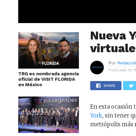
Nueva Y
virtual
Por
Redacci
Publicado el
1
TRG es nombrada agencia
oficial de VISIT FLORIDA
en México
SHARE
En esta ocasión t
York
, sin tener q
metrópolis más r