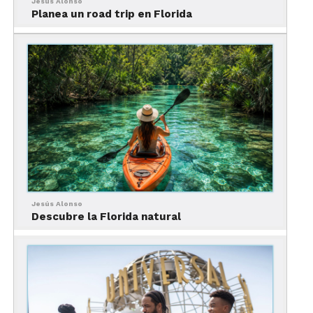
Jesús Alonso
Planea un road trip en Florida
así la extraordinaria altura del edificio y las
distancia que recorre todos los días actualmente.
Otra exposición imperdible es la de Modern
Marvel que describe todas las medidas que está
adoptando el Empire State Building para ser un
líder mundial en materia de sostenibilidad y un
ejemplo de gran eficiencia energética.
The Edge
Jesús Alonso
Descubre la Florida natural