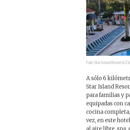
Foto: Star Island Resort & 
A sólo 6 kilómet
Star Island Reso
para familias y p
equipadas con ca
cocina completa,
vez, en este hote
al aire libre, sp