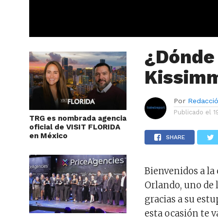
¿Dónde
Kissim
Por
Redacci
Publicado el
1
TRG es nombrada agencia
oficial de VISIT FLORIDA
en México
SHARE
Bienvenidos a la
Orlando, uno de 
gracias a su est
esta ocasión te v