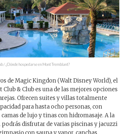
Club / ¿Dónde hospedarse en Mont Tremblant?
ros de Magic Kingdon (Walt Disney World), el
rt Club & Club es una de las mejores opciones
arejas. Ofrecen suites y villas totalmente
pacidad para hasta ocho personas, con
 camas de lujo y tinas con hidromasaje. A la
l podrás disfrutar de varias piscinas y jacuzzi
a, gimnasio con sauna y vapor, canchas