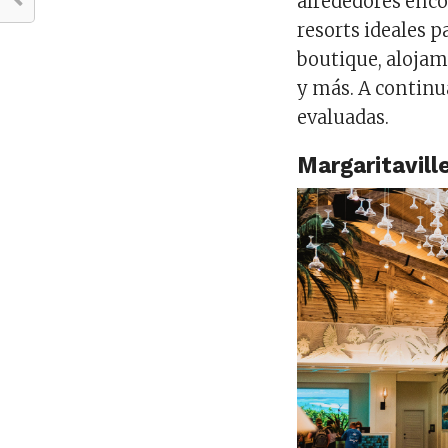
alrededores enc
resorts ideales 
boutique, alojam
y más. A continu
evaluadas.
Margaritavill