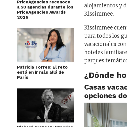
PriceAgencies reconoce
alojamientos y d
a 50 agencias durante los
PriceAgencies Awards
Kissimmee.
2026
Kissimmee cuent
para todos los g
vacacionales con
hoteles familiar
parques temático
Patricia Torres: El reto
está en ir más allá de
¿Dónde ho
París
Casas vacac
opciones d