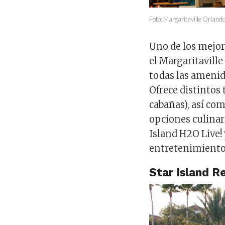
Foto: Margaritaville Orlan
Uno de los mejo
el Margaritaville
todas las amenid
Ofrece distintos 
cabañas), así como
opciones culinari
Island H2O Live! 
entretenimiento
Star Island R