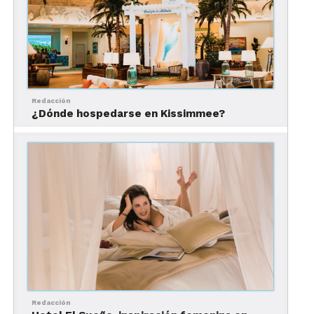
Redacción
¿Dónde hospedarse en Kissimmee?
En esta época, es necesario reservar propiedades
que tenga una política de cancelación flexible, ya
que, por la emergencia sanitaria, la situación de los
países cambia constantemente.
Toma en cuenta que si el alojamiento cuenta con
cancelación flexible, en caso de no poder viajar o
si hubo un cambio de planes por restricciones,
puedas cancelar sin ningún costo.
3. Uso de la tecnología
Redacción