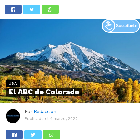
USA
El ABC de Colorado
Por
Redacción
Publicado el
4 marzo, 2022