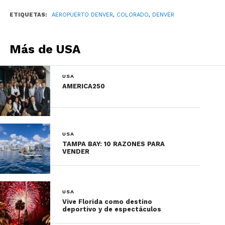
ETIQUETAS:
AEROPUERTO DENVER
,
COLORADO
,
DENVER
Más de USA
USA
AMERICA250
Descubre más de Vail
aquí
.
Aeropuerto de Denver
USA
TAMPA BAY: 10 RAZONES PARA
VENDER
USA
Vive Florida como destino
deportivo y de espectáculos