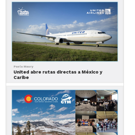
Conoce Denver, la capital del estado y Meca de las
artes y el entretenimiento, un destino con todo
desde grandes teatros e importantes equipos de
deportes profesionales hasta una oferta de
shopping de clase mundial y escena musical única.
Paola Maury
United abre rutas directas a México y
Caribe
Conoce más de Denver
aquí.
Vail Resorts: Vail y Beaver