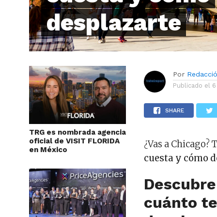
desplazarte
Por
Redacci
Publicado el
6
SHARE
TRG es nombrada agencia
oficial de VISIT FLORIDA
¿Vas a Chicago? 
en México
cuesta y cómo d
Descubre 
cuánto t