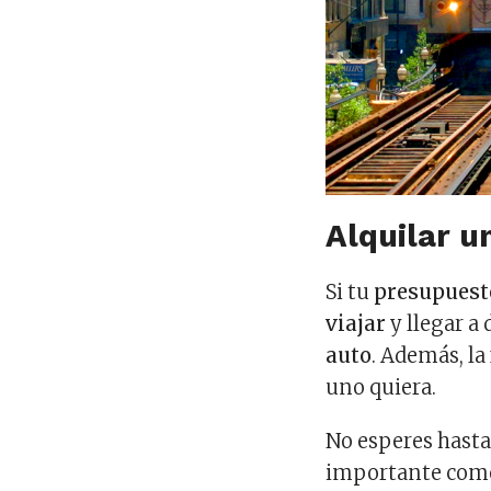
Alquilar u
Si tu
presupuest
viajar
y llegar a 
auto
. Además, l
uno quiera.
No esperes hasta 
importante como 