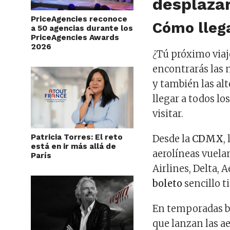
desplazar
PriceAgencies reconoce
Cómo lleg
a 50 agencias durante los
PriceAgencies Awards
2026
¿Tú próximo viaj
encontrarás las
y también las al
llegar a todos lo
visitar.
Patricia Torres: El reto
Desde la
CDMX
,
está en ir más allá de
aerolíneas vuela
París
Airlines, Delta, 
boleto
sencillo t
En temporadas ba
que lanzan las ae